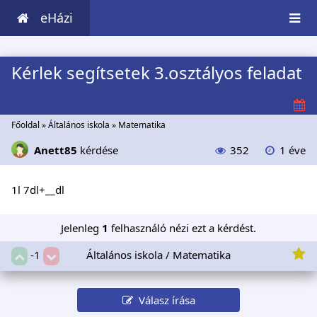
eHázi
Kérlek segítsetek 3.osztályos feladat
Főoldal
»
Általános iskola
»
Matematika
Anett85
kérdése
352
1 éve
1l 7dl+__dl
Jelenleg
1
felhasználó nézi ezt a kérdést.
Általános iskola / Matematika
-1
Válasz írása