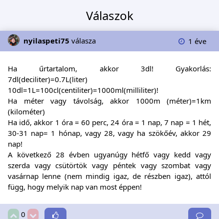
Válaszok
nyilaspeti75
válasza
1 éve
Ha űrtartalom, akkor 3dl! Gyakorlás:
7dl(deciliter)=0.7L(liter)
10dl=1L=100cl(centiliter)=1000ml(milliliter)!
Ha méter vagy távolság, akkor 1000m (méter)=1km
(kilométer)
Ha idő, akkor 1 óra = 60 perc, 24 óra = 1 nap, 7 nap = 1 hét,
30-31 nap= 1 hónap, vagy 28, vagy ha szökőév, akkor 29
nap!
A következő 28 évben ugyanúgy hétfő vagy kedd vagy
szerda vagy csütörtök vagy péntek vagy szombat vagy
vasárnap lenne (nem mindig igaz, de részben igaz), attól
függ, hogy melyik nap van most éppen!
0