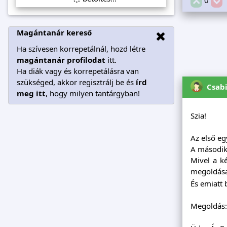
Magántanár kereső
Ha szívesen korrepetálnál, hozd létre
magántanár profilodat
itt.
Ha diák vagy és korrepetálásra van
szükséged, akkor regisztrálj be és
írd
Csab
meg itt
, hogy milyen tantárgyban!
Szia!
Az első eg
A második 
Mivel a ké
megoldása
És emiatt 
Megoldás: 