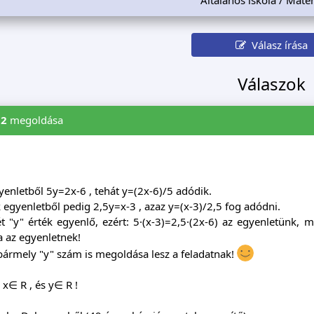
Válasz írása
Válaszok
i2
megoldása
yenletből 5y=2x-6 , tehát y=(2x-6)/5 adódik.
egyenletből pedig 2,5y=x-3 , azaz y=(x-3)/2,5 fog adódni.
t "y" érték egyenlő, ezért: 5·(x-3)=2,5·(2x-6) az egyenletünk,
 az egyenletnek!
bármely "y" szám is megoldása lesz a feladatnak!
x∈ R , és y∈ R !