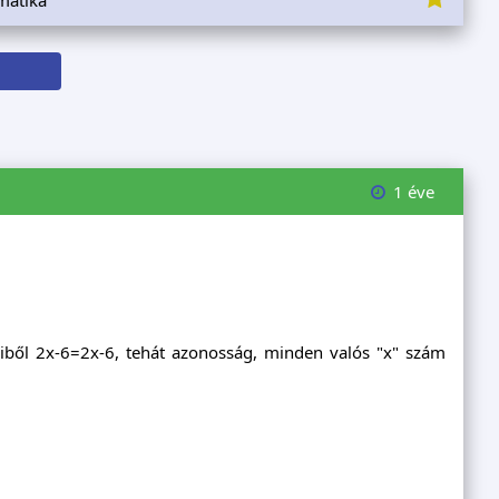
1 éve
 miből 2x-6=2x-6, tehát azonosság, minden valós "x" szám