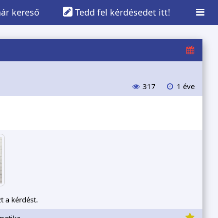
ár kereső
Tedd fel kérdésedet itt!
317
1 éve
t a kérdést.
matika