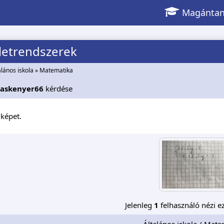
Magántan
letrendszerek
alános iskola
»
Matematika
askenyer66
kérdése
képet.
Jelenleg
1
felhasználó nézi ez
Általános iskola / Mate