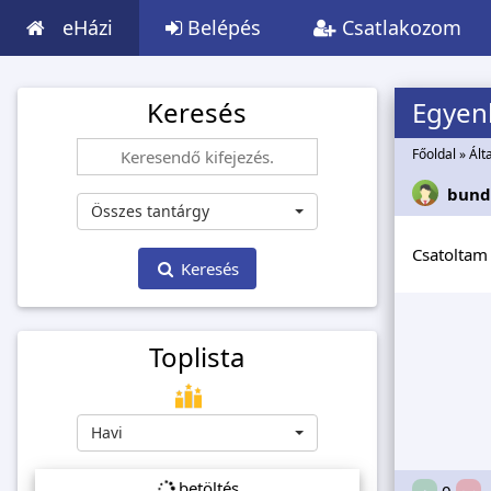
eHázi
Belépés
Csatlakozom
Keresés
Egyen
Főoldal
»
Ált
bund
Összes tantárgy
Csatoltam 
Keresés
Toplista
Havi
betöltés...
0