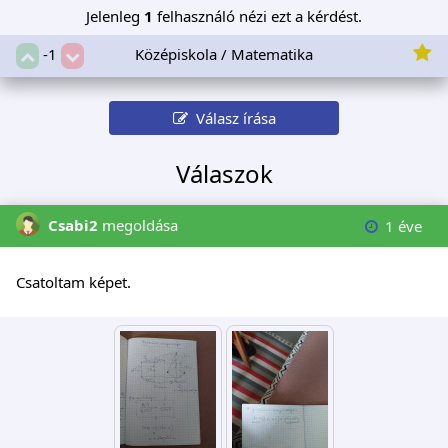
Jelenleg
1
felhasználó nézi ezt a kérdést.
Középiskola / Matematika
-1
Válasz írása
Válaszok
Csabi2
megoldása
1 éve
Csatoltam képet.