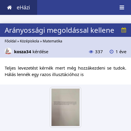
eHázi
Arányossági megoldással kellene
Főoldal
»
Középiskola
»
Matematika
kosza34
kérdése
337
1 éve
Teljes levezetést kérnék mert még hozzákezdeni se tudok.
Hálás lennék egy razos illusztációhoz is