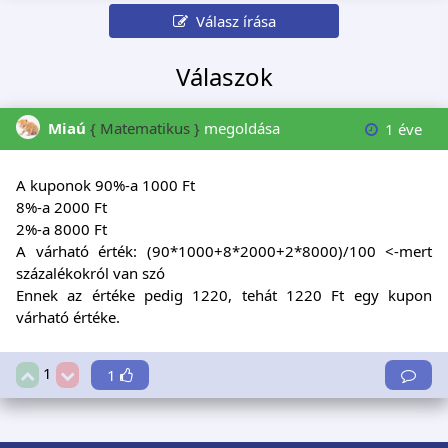
Válasz írása
Válaszok
Miaú
{ Matematikus }
megoldása
1 éve
A kuponok 90%-a 1000 Ft
8%-a 2000 Ft
2%-a 8000 Ft
A várható érték: (90*1000+8*2000+2*8000)/100 <-mert
százalékokról van szó
Ennek az értéke pedig 1220, tehát 1220 Ft egy kupon
várható értéke.
1
1