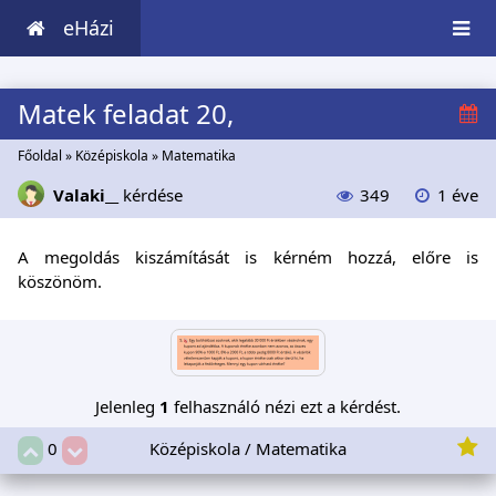
eHázi
Matek feladat 20,
Főoldal
»
Középiskola
»
Matematika
Valaki__
kérdése
349
1 éve
A megoldás kiszámítását is kérném hozzá, előre is
köszönöm.
Jelenleg
1
felhasználó nézi ezt a kérdést.
Középiskola / Matematika
0