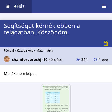
eHázi
Segítséget kérnék ebben a
feladatban. Köszönöm!
Főoldal
»
Középiskola
»
Matematika
shandorvereshjr10
kérdése
351
1 éve
Mellékeltem képet.