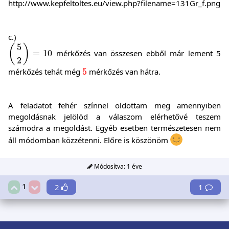
http://www.kepfeltoltes.eu/view.php?filename=131Gr_f.png
c.)
(
5
2
)
=
10
5
(
)
=
10
mérkőzés van összesen ebből már lement 5
2
5
mérkőzés tehát még
5
mérkőzés van hátra.
A feladatot fehér színnel oldottam meg amennyiben
megoldásnak jelölöd a válaszom elérhetővé teszem
számodra a megoldást. Egyéb esetben természetesen nem
áll módomban közzétenni. Előre is köszönöm
Módosítva:
1 éve
1
2
1