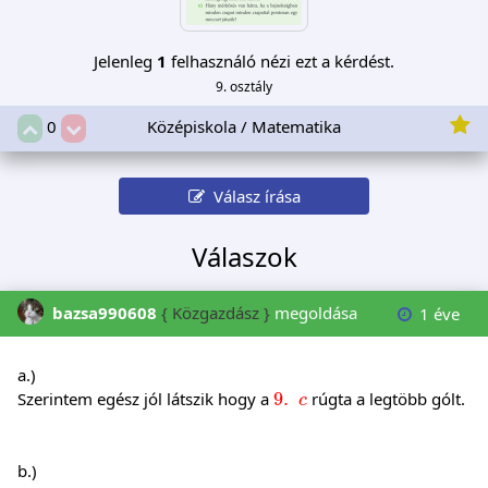
Jelenleg
1
felhasználó nézi ezt a kérdést.
9. osztály
Középiskola / Matematika
0
Válasz írása
Válaszok
bazsa990608
{ Közgazdász }
megoldása
1 éve
a.)
9
.
c
Szerintem egész jól látszik hogy a
9
.
rúgta a legtöbb gólt.
c
b.)