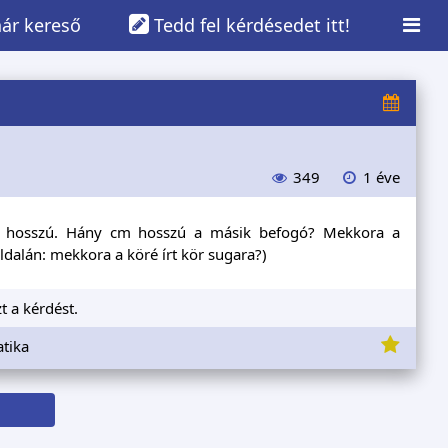
ár kereső
Tedd fel kérdésedet itt!
349
1 éve
m hosszú. Hány cm hosszú a másik befogó? Mekkora a
ldalán: mekkora a köré írt kör sugara?)
t a kérdést.
tika