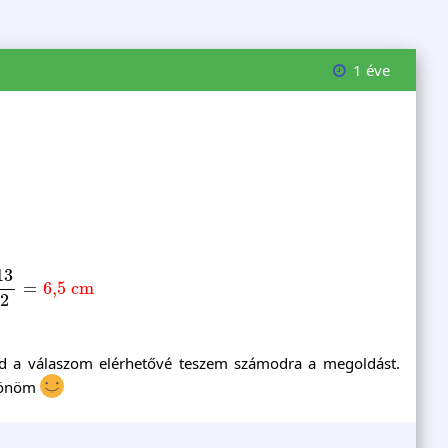
1 éve
2
=
6,5
cm
13
=
6,5
cm
2
öd a válaszom elérhetővé teszem számodra a megoldást.
szönöm