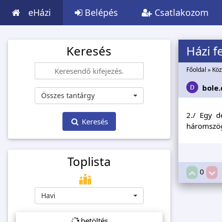
eHázi
Belépés
Csatlakozom
Keresés
Házi f
Főoldal
»
Köz
bole.
Összes tantárgy
2./ Egy 
Keresés
háromszög 
Toplista
0
Havi
betöltés...