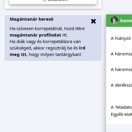
Magántanár kereső
bazs
Ha szívesen korrepetálnál, hozd létre
magántanár profilodat
itt.
A hiányzó
Ha diák vagy és korrepetálásra van
szükséged, akkor regisztrálj be és
írd
A háromsz
meg itt
, hogy milyen tantárgyban!
A háromsz
A derékszö
A feladat
Egyéb ese