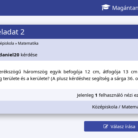
Magántan
eladat 2
épiskola
»
Matematika
daniel20
kérdése
derékszögű háromszög egyik befogója 12 cm, átfogója 13 c
területe és a kerülete? (A plusz kérdéshez segítség a sárga 36. o
Jelenleg
1
felhasználó nézi ez
Középiskola / Matema
Válasz írása