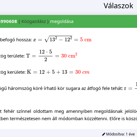
Válaszok
a990608
{ Közgazdász }
megoldása
x
=
13
2
-
12
2
=
5
cm
2
2
√
 befogó hossza:
=
13
−
12
=
5
cm
x
T
=
12
⋅
5
2
=
30
cm
2
12
⋅
5
2
ög területe:
T
=
=
30
cm
2
K
=
12
+
5
+
13
=
30
c
m
ög kerülete:
K
=
12
+
5
+
13
=
30
c
m
r
=
13
gű háromszög köré írható kör sugara az átfogó fele tehát:
r
=
ot fehér színnel oldottam meg amennyiben megoldásnak jelöl
tben természetesen nem áll módomban közzétenni. Előre is kö
Módosítva:
1 éve