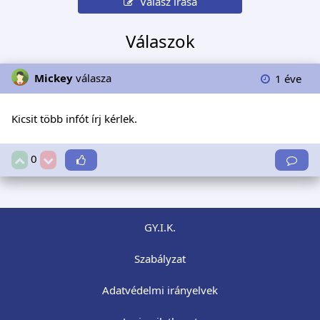
Válasz írása
Válaszok
Mickey
válasza
1 éve
Kicsit több infót írj kérlek.
0
GY.I.K.
Szabályzat
Adatvédelmi irányelvek