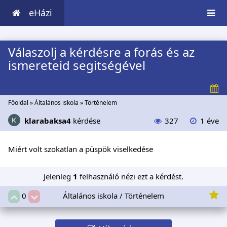
eHázi
Válaszolj a kérdésre a forás és az
ismereteid segitségével
Főoldal
»
Általános iskola
»
Történelem
klarabaksa4
kérdése
327
1 éve
Miért volt szokatlan a püspök viselkedése
Jelenleg
1
felhasználó nézi ezt a kérdést.
Általános iskola / Történelem
0