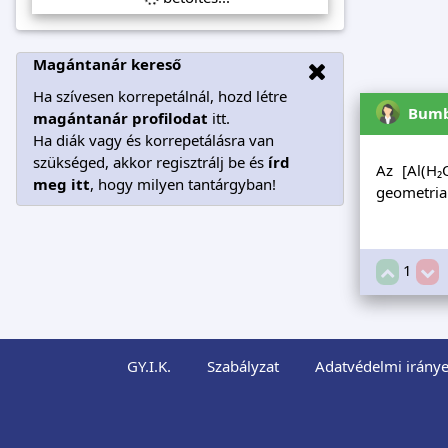
Magántanár kereső
Ha szívesen korrepetálnál, hozd létre
Bumb
magántanár profilodat
itt.
Ha diák vagy és korrepetálásra van
szükséged, akkor regisztrálj be és
írd
Az [Al(H₂
meg itt
, hogy milyen tantárgyban!
geometria
1
GY.I.K.
Szabályzat
Adatvédelmi iránye