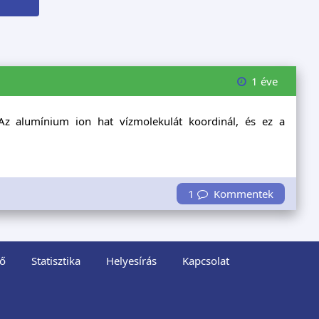
1 éve
 Az alumínium ion hat vízmolekulát koordinál, és ez a
1
Kommentek
ő
Statisztika
Helyesírás
Kapcsolat