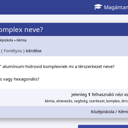
Magántan
komplex neve?
épiskola
»
Kémia
{ Fortélyos }
kérdése
³⁺ alumínium-hidroxid komplexnek mi a térszerkezet neve?
s vagy hexagonális?
Jelenleg
1
felhasználó nézi ez
kémia, elnevezés, segítség, szerkezet, komplex, tér
Középiskola / Kém