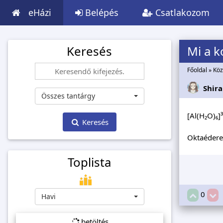
eHázi
Belépés
Csatlakozom
Keresés
Mi a 
Főoldal
»
Köz
Shira
Összes tantárgy
[Al(H₂O)₆]
Keresés
Oktaédere
Toplista
0
Havi
betöltés...