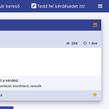
ár kereső
Tedd fel kérdésedet itt!
386
1 éve
t a kérdést.
szerkezet, koordináció, nevezék
ia