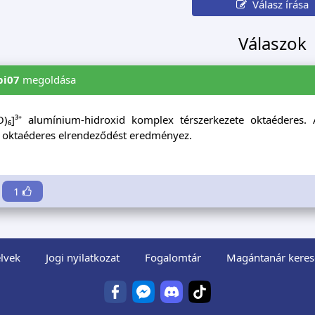
Válasz írása
Válaszok
i07
megoldása
O)₆]³⁺ alumínium-hidroxid komplex térszerkezete oktaéderes.
 oktaéderes elrendeződést eredményez.
1
lvek
Jogi nyilatkozat
Fogalomtár
Magántanár keres