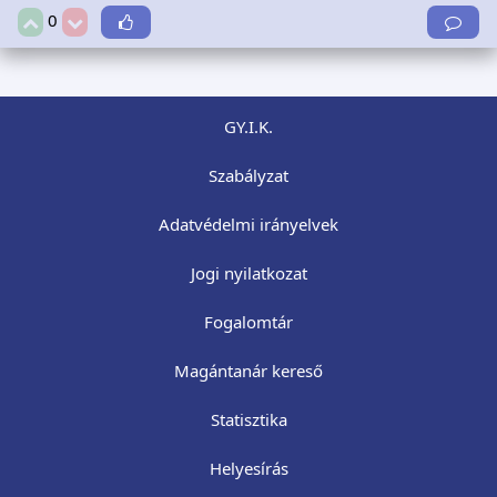
0
GY.I.K.
Szabályzat
Adatvédelmi irányelvek
Jogi nyilatkozat
Fogalomtár
Magántanár kereső
Statisztika
Helyesírás