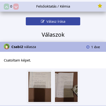
Felsőoktatás / Kémia
0
Válasz írása
Válaszok
Csabi2
válasza
1 éve
Csatoltam képet.