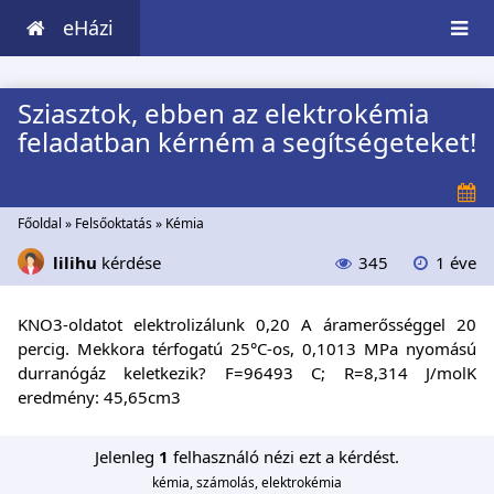
eHázi
Sziasztok, ebben az elektrokémia
feladatban kérném a segítségeteket!
Főoldal
»
Felsőoktatás
»
Kémia
lilihu
kérdése
345
1 éve
KNO3-oldatot elektrolizálunk 0,20 A áramerősséggel 20
percig. Mekkora térfogatú 25°C-os, 0,1013 MPa nyomású
durranógáz keletkezik? F=96493 C; R=8,314 J/molK
eredmény: 45,65cm3
Jelenleg
1
felhasználó nézi ezt a kérdést.
kémia, számolás, elektrokémia