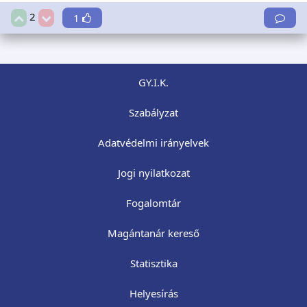
2
1
GY.I.K.
Szabályzat
Adatvédelmi irányelvek
Jogi nyilatkozat
Fogalomtár
Magántanár kereső
Statisztika
Helyesírás