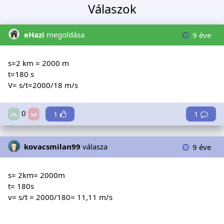
Válaszok
eHazi
megoldása
9 éve
s=2 km = 2000 m
t=180 s
V= s/t=2000/18 m/s
0
1
1
kovacsmilan99
válasza
9 éve
s= 2km= 2000m
t= 180s
v= s/t = 2000/180= 11,11 m/s