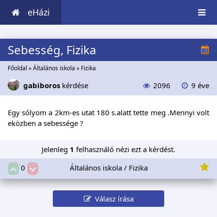
eHázi
Sebesség, Fizika
Főoldal
»
Általános iskola
»
Fizika
gabiboros
kérdése
2096
9 éve
Egy sólyom a 2km-es utat 180 s.alatt tette meg .Mennyi volt
eközben a sebessége ?
Jelenleg
1
felhasználó nézi ezt a kérdést.
Általános iskola / Fizika
0
Válasz írása