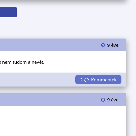
9 éve
s nem tudom a nevét.
2
Kommentek
9 éve