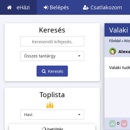
eHázi
Belépés
Csatlakozom
Keresés
Valaki
Főoldal
»
Köz
Alex
Összes tantárgy
Valaki tud
Keresés
Toplista
Havi
0
betöltés...