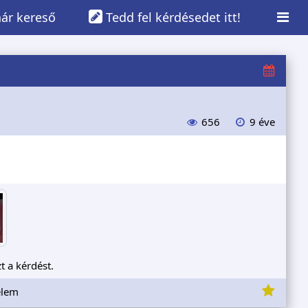
ár kereső
Tedd fel kérdésedet itt!
656
9 éve
t a kérdést.
elem