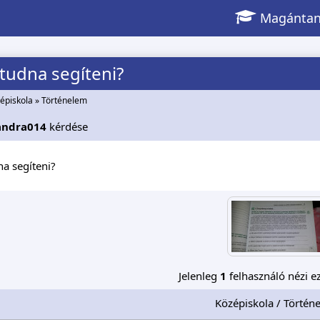
Magántan
 tudna segíteni?
épiskola
»
Történelem
andra014
kérdése
na segíteni?
Jelenleg
1
felhasználó nézi ez
Középiskola / Történ