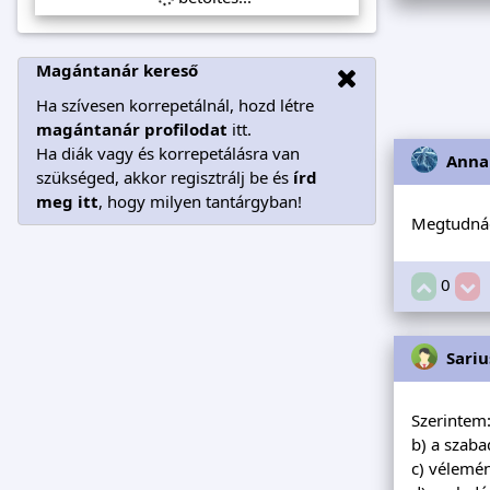
Magántanár kereső
Ha szívesen korrepetálnál, hozd létre
magántanár profilodat
itt.
Ha diák vagy és korrepetálásra van
Anna
szükséged, akkor regisztrálj be és
írd
meg itt
, hogy milyen tantárgyban!
Megtudnád
0
Sariu
Szerintem
b) a szaba
c) vélemén