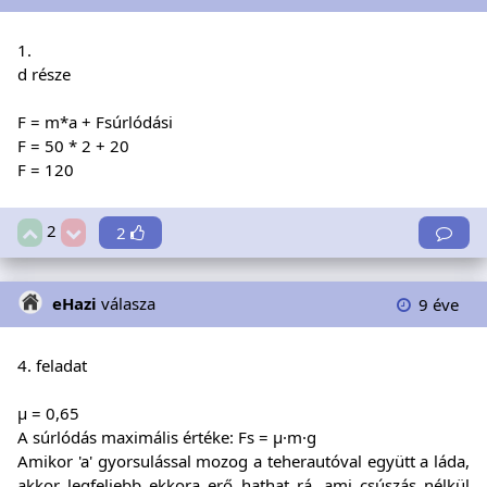
1.
d része
F = m*a + Fsúrlódási
F = 50 * 2 + 20
F = 120
2
2
eHazi
válasza
9 éve
4. feladat
µ = 0,65
A súrlódás maximális értéke: Fs = µ·m·g
Amikor 'a' gyorsulással mozog a teherautóval együtt a láda,
akkor legfeljebb ekkora erő hathat rá, ami csúszás nélkül