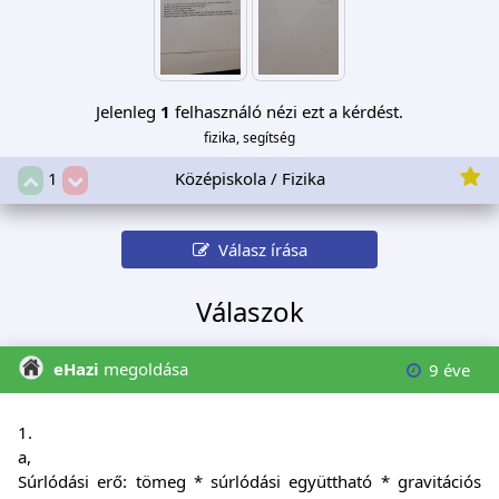
Jelenleg
1
felhasználó nézi ezt a kérdést.
fizika, segítség
Középiskola / Fizika
1
Válasz írása
Válaszok
eHazi
megoldása
9 éve
1.
a,
Súrlódási erő: tömeg * súrlódási együttható * gravitációs