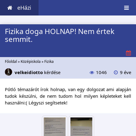
eHázi
Fizika doga HOLNAP! Nem értek
semmit.
Főoldal
»
Középiskola
»
Fizika
velkeidiotto
kérdése
1046
9 éve
Pótló témazárót írok holnap, van egy dolgozat ami alapján
tudok készülni, de nem tudom hol milyen képleteket kell
használni:( Légyszi segítsetek!