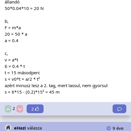
állandó
50*0.04*10 = 20 N
b,
F = m*a
20 = 50 * a
a = 0.4
c,
v = a*t
6 = 0.4 * t
t = 15 másodperc
s = v0*t + a/2 * t²
azért minusz lesz a 2. tag, mert lassul, nem gyorsul
s = 6*15 - (0.2)*15² = 45 m
2
2
eHazi
válasza
9 éve