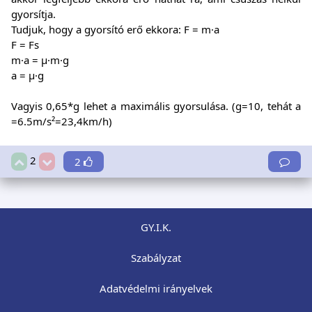
gyorsítja.
Tudjuk, hogy a gyorsító erő ekkora: F = m·a
F = Fs
m·a = µ·m·g
a = µ·g
Vagyis 0,65*g lehet a maximális gyorsulása. (g=10, tehát a
=6.5m/s²=23,4km/h)
2
2
GY.I.K.
Szabályzat
Adatvédelmi irányelvek