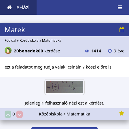
eHázi
Matek
Főoldal
»
Középiskola
»
Matematika
20benedek00
kérdése
1414
9 éve
ezt a feladatot meg tudja valaki csinálni? köszi előre is!
Jelenleg
1
felhasználó nézi ezt a kérdést.
Középiskola / Matematika
0