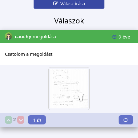
Válasz írása
Válaszok
cauchy
megoldása
9 éve
Csatolom a megoldást.
2
1