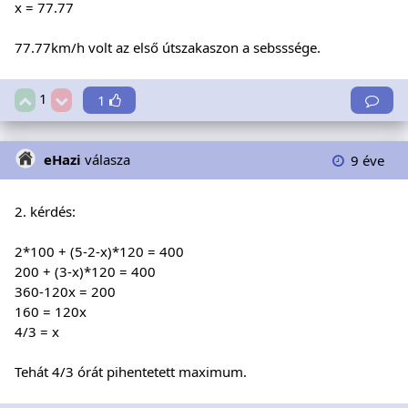
x = 77.77
77.77km/h volt az első útszakaszon a sebsssége.
1
1
eHazi
válasza
9 éve
2. kérdés:
2*100 + (5-2-x)*120 = 400
200 + (3-x)*120 = 400
360-120x = 200
160 = 120x
4/3 = x
Tehát 4/3 órát pihentetett maximum.