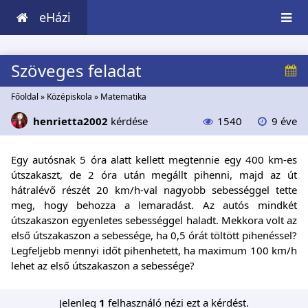
eHázi
Szöveges feladat
Főoldal
»
Középiskola
»
Matematika
henrietta2002
kérdése
1540
9 éve
Egy autósnak 5 óra alatt kellett megtennie egy 400 km-es
útszakaszt, de 2 óra után megállt pihenni, majd az út
hátralévő részét 20 km/h-val nagyobb sebességgel tette
meg, hogy behozza a lemaradást. Az autós mindkét
útszakaszon egyenletes sebességgel haladt. Mekkora volt az
első útszakaszon a sebessége, ha 0,5 órát töltött pihenéssel?
Legfeljebb mennyi időt pihenhetett, ha maximum 100 km/h
lehet az első útszakaszon a sebessége?
Jelenleg
1
felhasználó nézi ezt a kérdést.