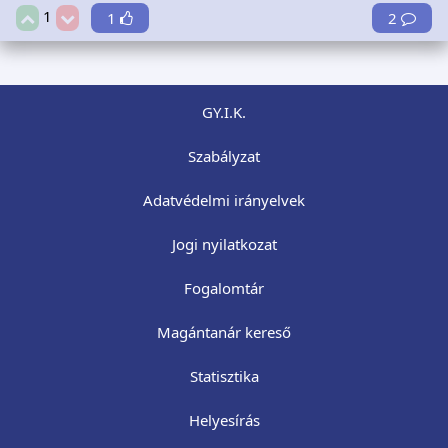
1
1
2
GY.I.K.
Szabályzat
Adatvédelmi irányelvek
Jogi nyilatkozat
Fogalomtár
Magántanár kereső
Statisztika
Helyesírás