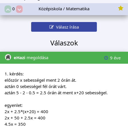
Középiskola / Matematika
0
Válasz írása
Válaszok
eHazi
megoldása
9 éve
1. kérdés:
először x sebességel ment 2 órán át.
aztán 0 sebességel fél órát várt.
aztán 5 - 2 - 0.5 = 2.5 órán át ment x+20 sebességel.
egyenlet:
2x + 2.5*(x+20) = 400
2x + 50 + 2.5x = 400
4.5x = 350