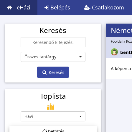
eHázi
Belépés
Csatlakozom
Keresés
Német 
Főoldal
»
Köz
bent
Összes tantárgy
A képen a 
Keresés
Toplista
Havi
betöltés...