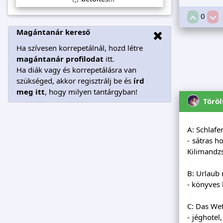
0
Magántanár kereső
Ha szívesen korrepetálnál, hozd létre
magántanár profilodat
itt.
Ha diák vagy és korrepetálásra van
szükséged, akkor regisztrálj be és
írd
meg itt
, hogy milyen tantárgyban!
Töröl
A: Schlafe
- sátras 
Kilimandz
B: Urlaub
- könyves
C: Das Wet
- jéghotel