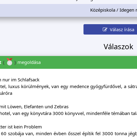
Középiskola / Idegen 
Válasz írása
Válaszok
t
{
}
megoldása
n nur im Schlafsack
hotel, luxus körülmények, van egy medence gyógyfürdővel, a sát
sáróra
 mit Löwen, Elefanten und Zebras
 hotel, van egy könyvtára 3000 könyvvel, mindenféle témában ta
ter ist kein Problem
, 60 szobája van, minden évben ősszel építik fel 3000 tonna jé