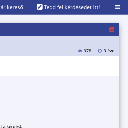
ár kereső
Tedd fel kérdésedet itt!
978
9 éve
t a kérdést.