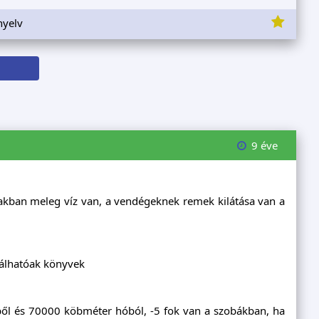
nyelv
9 éve
rakban meleg víz van, a vendégeknek remek kilátása van a
lálhatóak könyvek
gből és 70000 köbméter hóból, -5 fok van a szobákban, ha