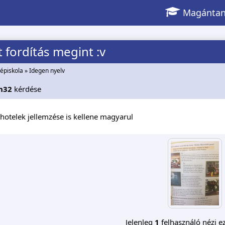
Magántan
fordítás megint :v
épiskola
»
Idegen nyelv
h32
kérdése
hotelek jellemzése is kellene magyarul
Jelenleg
1
felhasználó nézi ez