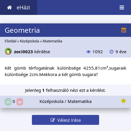
eHázi
Geometria
Főoldal
»
Középiskola
»
Matematika
zoci0023
kérdése
1092
9 éve
Két gömb térfogatának különbsége 4255,81cm³,sugaraik
különbsége 2cm.Mekkora a két gömb sugara?
Jelenleg
1
felhasználó nézi ezt a kérdést.
Középiskola / Matematika
0
Válasz írása