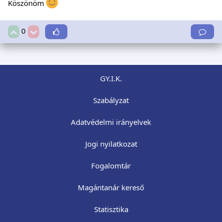
Köszönöm
0
GY.I.K.
Szabályzat
Adatvédelmi irányelvek
Jogi nyilatkozat
Fogalomtár
Magántanár kereső
Statisztika