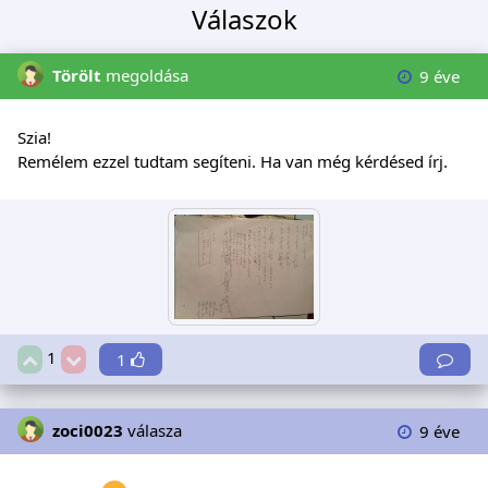
Válaszok
Törölt
megoldása
9 éve
Szia!
Remélem ezzel tudtam segíteni. Ha van még kérdésed írj.
1
1
zoci0023
válasza
9 éve