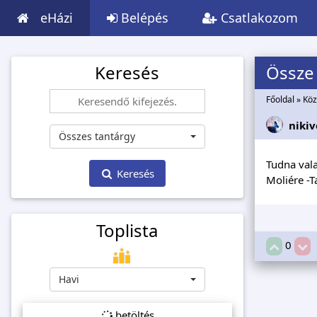
eHázi
Belépés
Csatlakozom
Keresés
Össze 
Főoldal
»
Köz
nikiv
Összes tantárgy
Tudna vala
Keresés
Moliére -T
Toplista
0
Havi
betöltés...