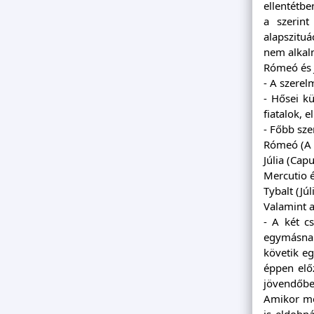
ellentétbe
a szerint
alapszituá
nem alkalm
Rómeó és J
- A szerel
- Hősei k
fiatalok, 
- Főbb sze
Rómeó (A 
Júlia (Capu
Mercutio é
Tybalt (Jú
Valamint a
- A két c
egymásnak
követik eg
éppen előz
jövendőbe
Amikor meg
is eldobn