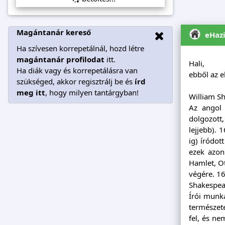
Magántanár kereső
eHaz
Ha szívesen korrepetálnál, hozd létre
magántanár profilodat
itt.
Hali,
Ha diák vagy és korrepetálásra van
ebből az e
szükséged, akkor regisztrálj be és
írd
meg itt
, hogy milyen tantárgyban!
William S
Az angol 
dolgozott
lejjebb). 
ig) íródot
ezek azon
Hamlet, Ot
végére. 1
Shakespea
Írói munká
természete
fel, és ne