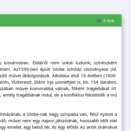
9 éve
y kisvárosban. Életéről nem sokat tudunk; színészként
űnem. Az1599-ben épült Globe színház részvényese (ld.
akezdő művei átdolgozások. Alkotása első 10 évében (1600-
om, Vízkereszt. Ekkor írja szonettjeit is, kb. 154 darabot,
szában művei komorabbá válnak, főként tragédiákat írt:
, amely tragédiának indul, de a konfliktus feloldódik a mű
ínházának, a Globe-nak nagy színpada van, felül nyitott a
az idő; művei nem egy napon játszódnak, hosszabb időt ölel
egy emelet, egy belső tér, és egy előtér. Az antik drámával