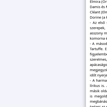
Elmira (Or
Damis és 
Cléant (El
Dorine (a 
- Az első 
szerepek,
asszony má
komorna és
- A másodi
Tartuffe. 
figyelemb
szerelmes,
apácaságot
megjegyzés
időt nyerj
- A harma
lírikus is
másik olda
is megold
megbánás, 
tartani az