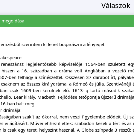
Válaszok
i
megoldása
lemzésből szerintem ki lehet bogarászni a lényeget:
hakespeare:
reneszánsz legjelentősebb képviselője 1564-ben született eg
, hiszen a 16. században a dráma volt Angliában a vezető m
1607-ben felhagy a színészettel. Összesen 37 darabot írt, pály
t csaknem az összes királydráma, a Rómeó és Júlia, Szentivánéji ál
ban csak 1609-ben kerülnek elő. 1613-ig tartó második szaka
hello, Lear király, Macbeth. Fejlődése tetőpontja újszerű drámája
616-ban halt meg.
r drámája:
sságában szakít az ókorral, nem veszi figyelembe elődeit. Új sz
s világításért. Művei ehhez illettek: szabadon kezeli a tért és 
m is csak egy teret, helyszínt használ. A Globe színpada 3 részű: 