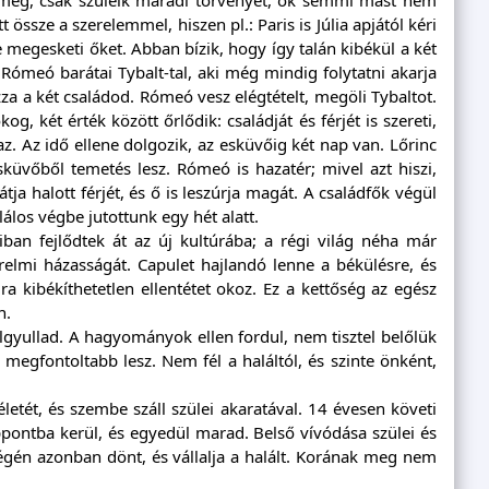
sze a szerelemmel, hiszen pl.: Paris is Júlia apjától kéri
megesketi őket. Abban bízik, hogy így talán kibékül a két
Rómeó barátai Tybalt-tal, aki még mindig folytatni akarja
za a két családod. Rómeó vesz elégtételt, megöli Tybaltot.
og, két érték között őrlődik: családját és férjét is szereti,
az. Az idő ellene dolgozik, az esküvőig két nap van. Lőrinc
küvőből temetés lesz. Rómeó is hazatér; mivel azt hiszi,
ja halott férjét, és ő is leszúrja magát. A családfők végül
los végbe jutottunk egy hét alatt.
iban fejlődtek át az új kultúrába; a régi világ néha már
erelmi házasságát. Capulet hajlandó lenne a békülésre, és
jra kibékíthetetlen ellentétet okoz. Ez a kettőség az egész
n.
ölgyullad. A hagyományok ellen fordul, nem tisztel belőlük
megfontoltabb lesz. Nem fél a haláltól, és szinte önként,
életét, és szembe száll szülei akaratával. 14 évesen követi
ntba kerül, és egyedül marad. Belső vívódása szülei és
ű végén azonban dönt, és vállalja a halált. Korának meg nem