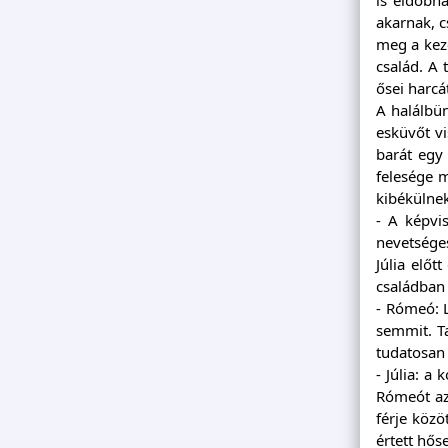
akarnak, c
meg a kezé
család. A 
ősei harcá
A halálbün
esküvőt vi
barát egy 
felesége m
kibékülnek
- A képvi
nevetséges
Júlia előt
családban 
- Rómeó: L
semmit. Ta
tudatosan
- Júlia: a
Rómeót az
férje közö
értett hőse