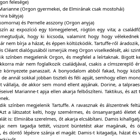
gon felesége)
Marianne (Orgon gyermekei, de Elmirának csak mostohái)
mira bátyja)
komorna) és Pernelle asszony (Orgon anyja)
szín az expozíció egy tömegjelenet, rögtön egy vita; a családf
 megtudjuk, hogy ki kicsoda, valamint hogy hogy vélekednek a 
r nem bírja a házat, és éppen költözködik. Tartuffe-ről áradozik, 
 Cléant dialógusából ismerjük meg Orgon viselkedését, aki szinte 
k színben megjelenik Orgon, és megfelel a leírtaknak. Bigott ker
Ekkorra már nem foglalkozik családjával, csakis a címszereplő é
e környezete panaszait. A bonyodalom abból fakad, hogy közli,
 de annál sokkal jobban tiszteli és féli apját, semhogy ellen mon
 vállalja, de akkor sem mond ellent apjának. Dorine, a talpraese
eivel Marianne-t apja ellen akarja felbőszíteni. Taktikus, és az
enek.
dik színben megjelenik Tartuffe. A ravasznak és álszentnek fel
. Azt a látszatot kelti, hogy szemérmes, és önsanyargató élete
lát is: Elmirába szerelmes, őt akarja elcsábítani. Damis kihallga
ja: nem tagadja tettét, viszont büntetést akar magának, és 
és döntő lépésre szánja el magát: Damis-t kitagadja, házat és 
 esküvőt.