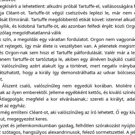
egkísérli a lehetetlent: alkudni próbál Tartuffe-el, vallásosságára
tja Cléant-ot. Tartuffe-öt végül cselszövés leplezi le, már ne
sát Elmiránál. Tartuffe megdöbbentő etikát követ: istennel alkud
yílik, és kidobná Tartuffe-öt, aki azonban felfedi énjét: közli O
szólag megoldhatatlanná válik
ik szín, a megoldás egy váratlan fordulatot. Orgon nem vagyoná
tait rejtegeti, így már élete is veszélyben van. A jelenetek megi
 és Orgon-nak sem hiszi el Tartuffe pálfordulását. Valér már a le
nem Tartuffe-öt tartóztatja le, akiben egy álnéven bujkáló csaló
Valószínűleg azért alakult így a történet, mert negatív irányb
játszhatott, hogy a király így demonstrálhatta az udvar bölcse
t.
e: Álszent csaló, valószínűleg nem egyedüli korában. Moliére 
k az ilyen emberektől. Jelleme egyébként kettős, és kiváló színé
tlagpolgár, megfelel a kor elvárásainak,: szereti a királyt, ad
fel az egyház.
 még említeni Cléant-ot, aki valószínűleg az író lehetett. Ő egy k
kut, megegyezést keres.
yzet és jellemkomikumban gazdag, felhőtlen szórakozást nyújtot
 szótagos, hangsúlyos alexandrinusok, felező sormetszettel. A je