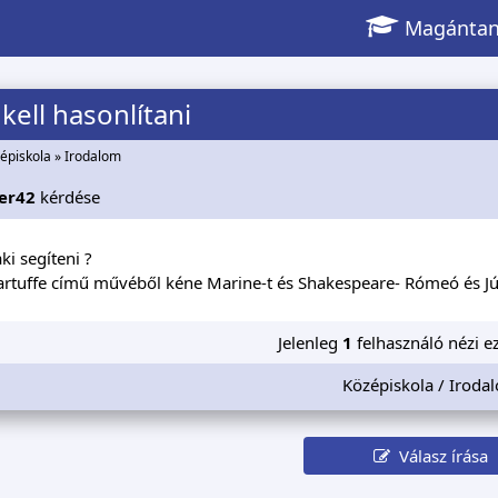
Magántan
kell hasonlítani
épiskola
»
Irodalom
er42
kérdése
ki segíteni ?
artuffe című művéből kéne Marine-t és Shakespeare- Rómeó és Júli
Jelenleg
1
felhasználó nézi ez
Középiskola / Iroda
Válasz írása