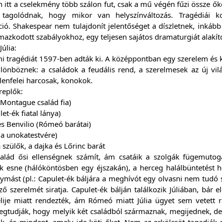
n itt a cselekmény több szálon fut, csak a mű végén fűzi össze őke
 tagolódnak, hogy mikor van helyszínváltozás. Tragédiái 
ció. Shakespear nem tulajdonít jelentőséget a díszletnek, inkább
azkodott szabályokhoz, egy teljesen sajátos dramaturgiát alakíto
úlia:
mi tragédiát 1597-ben adták ki. A középpontban egy szerelem és k
ülönböznek: a családok a feudális rend, a szerelmesek az új vi
ellenfelei harcosak, konokok.
replők:
Montague család fia)
let-ék fiatal lánya)
s Benvilio (Rómeó barátai)
lia unokatestvére)
 szülők, a dajka és Lőrinc barát
salád ősi ellenségnek számít, ám csatáik a szolgák fügemutoga
 esne (hálóköntösben egy éjszakán), a herceg halálbüntetést he
ymást (pl.: Capulet-ék báljára a meghívót egy olvasni nem tudó s
ő szerelmét siratja. Capulet-ék bálján találkozik Júliában, bár e
lije miatt rendezték, ám Rómeó miatt Júlia ügyet sem vetett r
tudják, hogy melyik két családból származnak, megijednek, de e
ák, és mindent, amely ide köti őket. Nem az erkölcsöt tagadjá