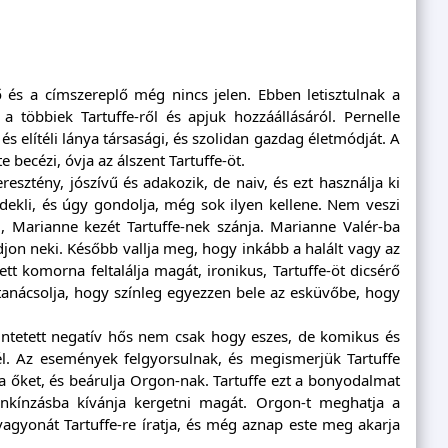
ő és a címszereplő még nincs jelen. Ebben letisztulnak a
többiek Tartuffe-ről és apjuk hozzáállásáról. Pernelle
és elítéli lánya társasági, és szolidan gazdag életmódját. A
becézi, óvja az álszent Tartuffe-öt.
esztény, jószívű és adakozik, de naiv, és ezt használja ki
rdekli, és úgy gondolja, még sok ilyen kellene. Nem veszi
 Marianne kezét Tartuffe-nek szánja. Marianne Valér-ba
djon neki. Később vallja meg, hogy inkább a halált vagy az
tt komorna feltalálja magát, ironikus, Tartuffe-öt dicsérő
t tanácsolja, hogy színleg egyezzen bele az esküvőbe, hogy
tüntetett negatív hős nem csak hogy eszes, de komikus és
t él. Az események felgyorsulnak, és megismerjük Tartuffe
tja őket, és beárulja Orgon-nak. Tartuffe ezt a bonyodalmat
önkínzásba kívánja kergetni magát. Orgon-t meghatja a
vagyonát Tartuffe-re íratja, és még aznap este meg akarja