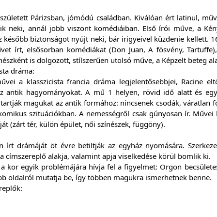
zületett Párizsban, jómódú családban. Kiválóan ért latinul, művel
ik neki, annál jobb viszont komédiáiban. Első írói műve, a Kén
Ez később biztonságot nyújt neki, bár irigyeivel küzdenie kellett. 1
et írt, elsősorban komédiákat (Don Juan, A fösvény, Tartuffe),
nészként is dolgozott, stílszerűen utolsó műve, a Képzelt beteg ala
ista dráma:
űvei a klasszicista francia dráma legjelentősebbjei, Racine el
z antik hagyományokat. A mű 1 helyen, rövid idő alatt és egy s
tartják magukat az antik formához: nincsenek csodák, váratlan 
komikus szituációkban. A nemességről csak gúnyosan ír. Művei he
át (zárt tér, külön épület, női színészek, függöny).
n írt drámáját öt évre betiltják az egyház nyomására. Szerkeze
 a címszereplő alakja, valamint apja viselkedése körül bomlik ki.
a kor egyik problémájára hívja fel a figyelmet: Orgon becsületes,
bb oldalról mutatja be, így többen magukra ismerhetnek benne.
replők: