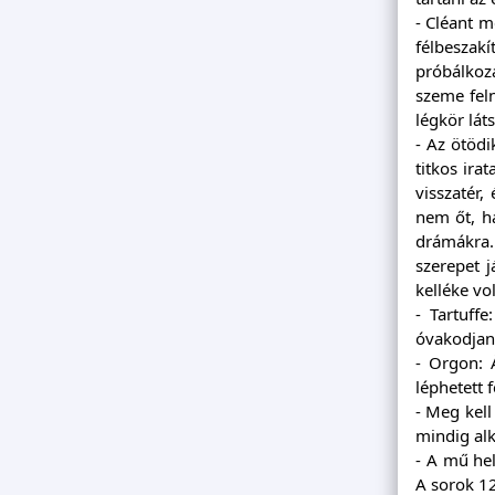
- Cléant m
félbeszakí
próbálkozá
szeme feln
légkör lát
- Az ötöd
titkos ira
visszatér,
nem őt, ha
drámákra. 
szerepet 
kelléke vol
- Tartuff
óvakodjana
- Orgon: Á
léphetett 
- Meg kell
mindig al
- A mű hel
A sorok 12