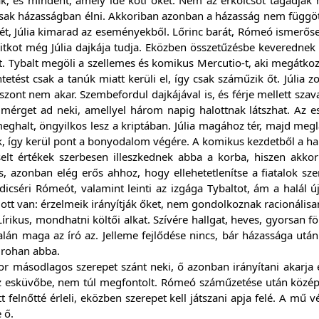
sak házasságban élni. Akkoriban azonban a házasság nem függött ös
t, Júlia kimarad az eseményekből. Lőrinc barát, Rómeó ismerőse 
titkot még Júlia dajkája tudja. Eközben összetűzésbe keverednek 
t. Tybalt megöli a szellemes és komikus Mercutio-t, aki megátkoz
tetést csak a tanúk miatt kerüli el, így csak száműzik őt. Júlia zok
szont nem akar. Szembefordul dajkájával is, és férje mellett szav
mérget ad neki, amellyel három napig halottnak látszhat. Az es
eghalt, öngyilkos lesz a kriptában. Júlia magához tér, majd meglát
, így kerül pont a bonyodalom végére. A komikus kezdetből a halá
selt értékek szerbesen illeszkednek abba a korba, hiszen akkor
, azonban elég erős ahhoz, hogy ellehetetlenítse a fiatalok sz
t dicséri Rómeót, valamint leinti az izgága Tybaltot, ám a halál ú
ott van: érzelmeik irányítják őket, nem gondolkoznak racionálisa
írikus, mondhatni költői alkat. Szívére hallgat, heves, gyorsan f
lán maga az író az. Jelleme fejlődése nincs, bár házassága után 
 rohan abba.
 kor másodlagos szerepet szánt neki, ő azonban irányítani akarja 
 esküvőbe, nem túl megfontolt. Rómeó száműzetése után középpo
tt felnőtté érleli, eközben szerepet kell játszani apja felé. A m
 ő.