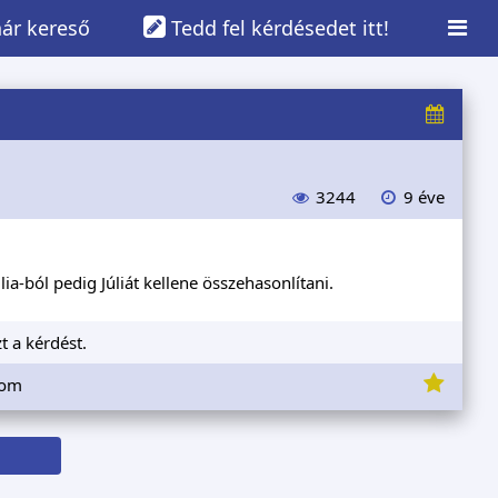
ár kereső
Tedd fel kérdésedet itt!
3244
9 éve
a-ból pedig Júliát kellene összehasonlítani.
t a kérdést.
lom