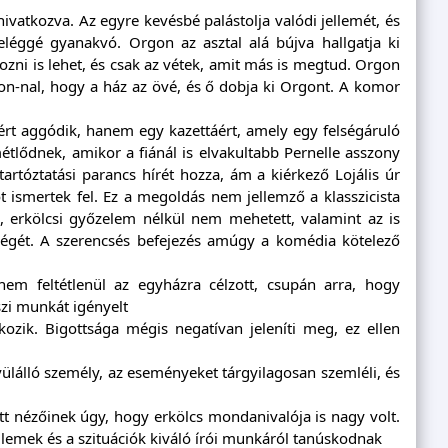
 hivatkozva. Az egyre kevésbé palástolja valódi jellemét, és
m eléggé gyanakvó. Orgon az asztal alá bújva hallgatja ki
ozni is lehet, és csak az vétek, amit más is megtud. Orgon
rgon-nal, hogy a ház az övé, és ő dobja ki Orgont. A komor
ért aggódik, hanem egy kazettáért, amely egy felségáruló
smétlődnek, amikor a fiánál is elvakultabb Pernelle asszony
tartóztatási parancs hírét hozza, ám a kiérkező Lojális úr
t ismertek fel. Ez a megoldás nem jellemző a klasszicista
a, erkölcsi győzelem nélkül nem mehetett, valamint az is
sségét. A szerencsés befejezés amúgy a komédia kötelező
nem feltétlenül az egyházra célzott, csupán arra, hogy
szi munkát igényelt
akozik. Bigottsága mégis negatívan jeleníti meg, ez ellen
ívülálló személy, az eseményeket tárgyilagosan szemléli, és
t nézőinek úgy, hogy erkölcs mondanivalója is nagy volt.
llemek és a szituációk kiváló írói munkáról tanúskodnak