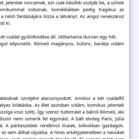
t. Jelentek nincsenek, ezt csak később osztják be, a színek
komikummal indulnak, komédiáiban pedig tragikus az
 a néző fantáziájára bízza a látványt. Az angol reneszánsz
tt ki.
ét család gyűlölködése áll. Időtartama durván egy hét.
lágot képviselik. Rómeó magányos, különc, barátai vidám
tásának szintjére alacsonyodott. Amikor a két családfő
lyez kilátásba. Az élet azonban vidám, komikus jelentek
zolga viszi szét). Így szerez tudomást a bálról Rómeó, aki
lőször nem ismerik fel egymást. A bált elvileg Paris, Júlia
á. A párbeszédek rendkívül líraiak, bókokban gazdagok.
z sem állhat útjukba. A híres erkélyjelenetben a nevüket
k meg, csak szüleik maradi törvényét, ők semmi mást nem