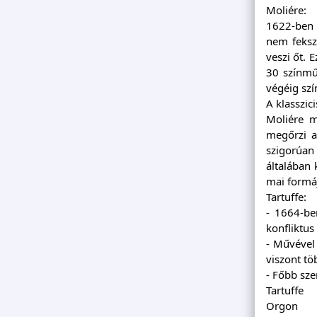
Moliére:
1622-ben s
nem feksz
veszi őt. 
30 színműv
végéig szí
A klasszic
Moliére m
megőrzi a
szigorúan 
általában 
mai formáj
Tartuffe:
- 1664-be
konfliktus
- Művével 
viszont tö
- Főbb sze
Tartuffe
Orgon