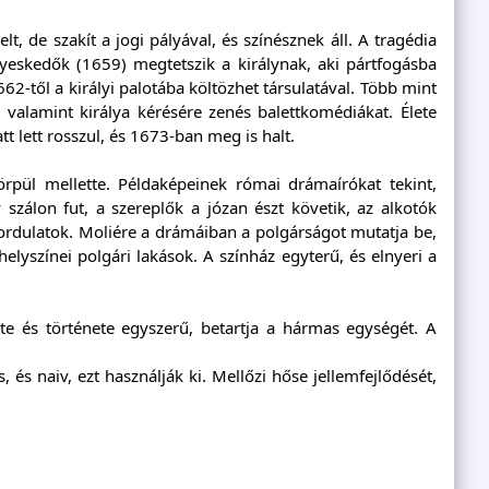
t, de szakít a jogi pályával, és színésznek áll. A tragédia
yeskedők (1659) megtetszik a királynak, aki pártfogásba
662-től a királyi palotába költözhet társulatával. Több mint
 valamint királya kérésére zenés balettkomédiákat. Élete
tt lett rosszul, és 1673-ban meg is halt.
törpül mellette. Példaképeinek római drámaírókat tekint,
zálon fut, a szereplők a józan észt követik, az alkotók
fordulatok. Moliére a drámáiban a polgárságot mutatja be,
lyszínei polgári lakások. A színház egyterű, és elnyeri a
te és története egyszerű, betartja a hármas egységét. A
 és naiv, ezt használják ki. Mellőzi hőse jellemfejlődését,