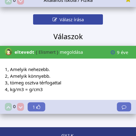
Válasz írása
Válaszok
eltevedt
{ Elismert }
megoldása
9 éve
1, Amelyik nehezebb.
2, Amelyik könnyebb.
3, tömeg osztva térfogattal
4, kg/m3 = g/cm3
0
1
GY.I.K.