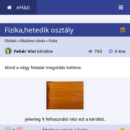
eHázi
Fizika,hetedik osztály
Főoldal
»
Általános iskola
»
Fizika
Fehér Vivi
kérdése
793
9 éve
Mind a négy feladat megoldás kellene.
Jelenleg
1
felhasználó nézi ezt a kérdést.
Általános iskola / Fizika
0