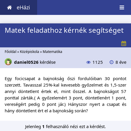
eHázi
Matek feladathoz kérnék segítséget
Főoldal
»
Középiskola
»
Matematika
daniel0526
kérdése
1125
8 éve
Egy focicsapat a bajnokság őszi fordulóiban 30 pontot
szerzett. Tavasszal 25%-kal kevesebb győzelmet és 1,5-szer
annyi döntetlent értek el, mint ősszel. A bajnokságot 57
ponttal zárták.( A győzelemért 3 pont, döntetlenért 1 pont,
vereségért pedig 0 pont jár.) Hányszor nyert a csapat és
hány döntetlent ért el a bajnokság során?
Jelenleg
1
felhasználó nézi ezt a kérdést.