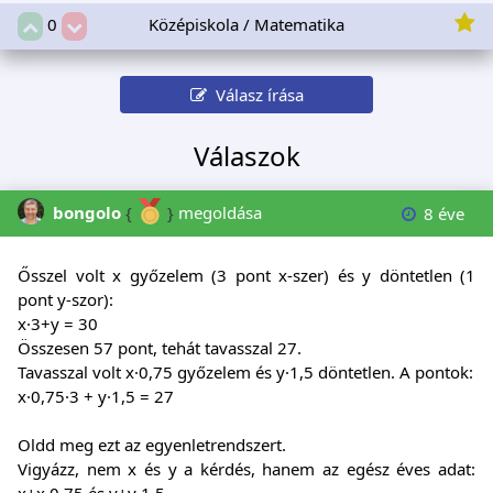
Középiskola / Matematika
0
Válasz írása
Válaszok
bongolo
{
}
megoldása
8 éve
Ősszel volt x győzelem (3 pont x-szer) és y döntetlen (1
pont y-szor):
x·3+y = 30
Összesen 57 pont, tehát tavasszal 27.
Tavasszal volt x·0,75 győzelem és y·1,5 döntetlen. A pontok:
x·0,75·3 + y·1,5 = 27
Oldd meg ezt az egyenletrendszert.
Vigyázz, nem x és y a kérdés, hanem az egész éves adat:
x+x·0,75 és y+y·1,5