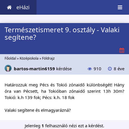
eHázi
Természetismeret 9. osztály - Valaki
segítene?
Főoldal
»
Középiskola
»
Földrajz
bartos-martin6159
kérdése
910
8 éve
Határozzuk meg Pécs és Tokió zónaidő különbségét! Hány
óra van Pécsett, ha Tokióban zónaidő szerint 13h 30m?
Tokió: k.h 139 fok; Pécs: k.h. 18 fok
Valaki segítene és elmagyarázná?
Jelenleg
1
felhasználó nézi ezt a kérdést.