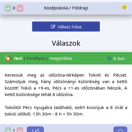
Középiskola / Földrajz
0
Válasz írása
Válaszok
levi
{ Fortélyos }
megoldása
8 éve
Keressük meg az időzóna-térképen Tokiót és Pécset.
Számoljuk meg, hány időzónányi különbség van a kettő
között! Tokió a +9-es, Pécs a +1-es időzónában fekszik. A
kettő különbsége tehát 8 időzóna.
Tokiótól Pécs nyugatra található, ezért kivonjuk a 8 órát a
tokiói időből. 13h 30m - 8 h = 5h 30m.
1
1