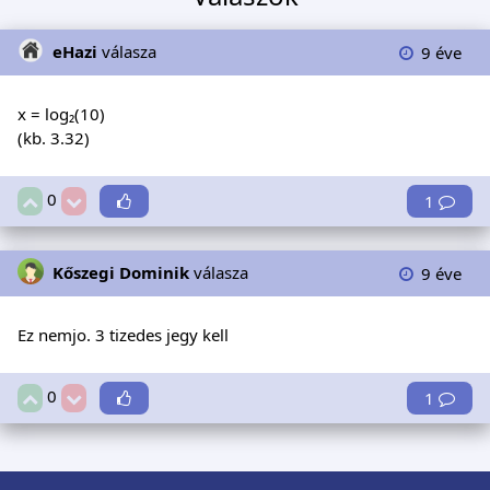
eHazi
válasza
9 éve
x = log₂(10)
(kb. 3.32)
0
1
Kőszegi Dominik
válasza
9 éve
Ez nemjo. 3 tizedes jegy kell
0
1