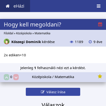
eHázi
Hogy kell megoldani?
Főoldal
»
Középiskola
»
Matematika
Kőszegi Dominik
kérdése
1189
9 éve
2x ediken=10
Jelenleg
1
felhasználó nézi ezt a kérdést.
Középiskola / Matematika
0
Válasz írása
Válaszok