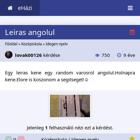
eHázi
Leiras angolul
Főoldal
»
Középiskola
»
Idegen nyelv
lovak00126
kérdése
750
9 éve
Egy leiras kene egy random varosrol angolul.Holnapra
kene.Elore is koszonom a segitseget!☺
Jelenleg
1
felhasználó nézi ezt a kérdést.
Középiskola / Idegen nyelv
0