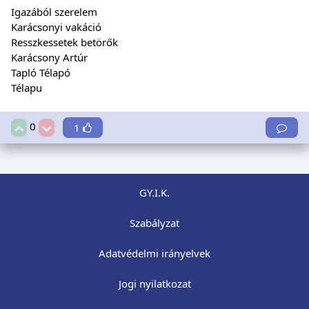
Igazából szerelem
Karácsonyi vakáció
Resszkessetek betörők
Karácsony Artúr
Tapló Télapó
Télapu
0
1
GY.I.K.
Szabályzat
Adatvédelmi irányelvek
Jogi nyilatkozat