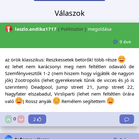
Válaszok
laszlo.andika1717
{ Polihisztor }
megoldása
9 éve
az örök klasszikus: Reszkessetek betörők! több része
ez lehet nem karácsonyi meg nem feltétlen odavaló de
Szemfényvesztők 1-2 (nem hiszem hogy vígjáték de nagyon
jók) Zootropolis (lehet gyerekesnek tűnik de vicces és jó is
szerintem) Deadpool, Jump street 21, Jump street 22,
Nagyfater elszabadul, Virsliparti (lehet nem feltétlen órára
való
) Rossz anyák
Remélem segítettem
0
2