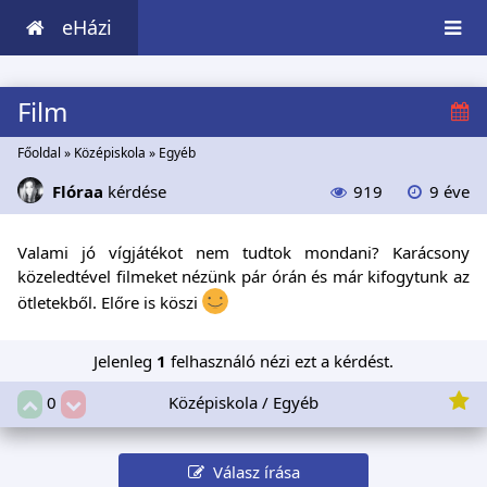
eHázi
Film
Főoldal
»
Középiskola
»
Egyéb
Flóraa
kérdése
919
9 éve
Valami jó vígjátékot nem tudtok mondani? Karácsony
közeledtével filmeket nézünk pár órán és már kifogytunk az
ötletekből. Előre is köszi
Jelenleg
1
felhasználó nézi ezt a kérdést.
Középiskola / Egyéb
0
Válasz írása