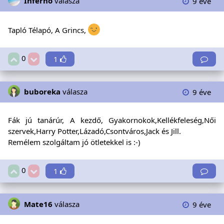
Inferno
válasza
9 éve
Tapló Télapó, A Grincs,
0
1
buboreka
válasza
9 éve
Fák jú tanárúr, A kezdő, Gyakornokok,Kellékfeleség,Női
szervek,Harry Potter,Lázadó,Csontváros,Jack és Jill.
Remélem szolgáltam jó ötletekkel is :-)
0
1
Mate16
válasza
9 éve