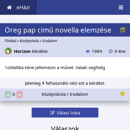
eHázi
Öreg pap cimű novella elemzése
Főoldal
»
Középiskola
»
Irodalom
Horizon
kérdése
1984
9 éve
1oldaltba kéne jellemezni a művet. Valaki segítség
Jelenleg
1
felhasználó nézi ezt a kérdést.
Középiskola / Irodalom
0
Válasz írása
Válaszok