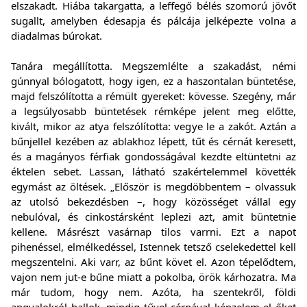
elszakadt. Hiába takargatta, a leffegő bélés szomorú jövőt
sugallt, amelyben édesapja és pálcája jelképezte volna a
diadalmas búrokat.
Tanára megállította. Megszemlélte a szakadást, némi
gúnnyal bólogatott, hogy igen, ez a haszontalan büntetése,
majd felszólította a rémült gyereket: kövesse. Szegény, már
a legsúlyosabb büntetések rémképe jelent meg előtte,
kivált, mikor az atya felszólította: vegye le a zakót. Aztán a
bűnjellel kezében az ablakhoz lépett, tűt és cérnát keresett,
és a magányos férfiak gondosságával kezdte eltüntetni az
éktelen sebet. Lassan, látható szakértelemmel követték
egymást az öltések. „Először is megdöbbentem – olvassuk
az utolsó bekezdésben –, hogy közösséget vállal egy
nebulóval, és cinkostársként leplezi azt, amit büntetnie
kellene. Másrészt vasárnap tilos varrni. Ezt a napot
pihenéssel, elmélkedéssel, Istennek tetsző cselekedettel kell
megszentelni. Aki varr, az bűnt követ el. Azon tépelődtem,
vajon nem jut-e bűne miatt a pokolba, örök kárhozatra. Ma
már tudom, hogy nem. Azóta, ha szentekről, földi
angyalokról hallok, mindig tűvel-cérnával képzelem el őket