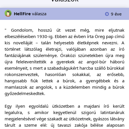
HellFire
válasza
9 éve
" Gondolom, hosszú út vezet még, mire eljutnak
elbeszéléseiben 1930-ig. Ebben az évben írta Öreg pap című
kis novelláját – talán helyesebb életképnek nevezni. A
történet látszólag életrajzi, valójában azonban az író
fantáziájának szüleménye. Óraközi szünetekben újra meg
újra felelevenítették a gyerekek az angol-búr háború
eseményeit, s mert a szabadságukért harcba szálló búrokkal
rokonszenveztek, hasonlóan sokakkal, az erősebb,
hangosabb fiúk lettek a búrok, a gyengébbek és a
mamlaszok az angolok, s a küzdelemben mindig a búrok
győzedelmeskedtek.
Egy ilyen egyoldalú ütközetben a majdani író került
legalulra, s amikor kegyetlenül szigorú latintanáruk
megjelenésével vége szakadt az ütközetnek, gyászos látvány
tárult a szeme elé: új tavaszi zakója bélése alaposan