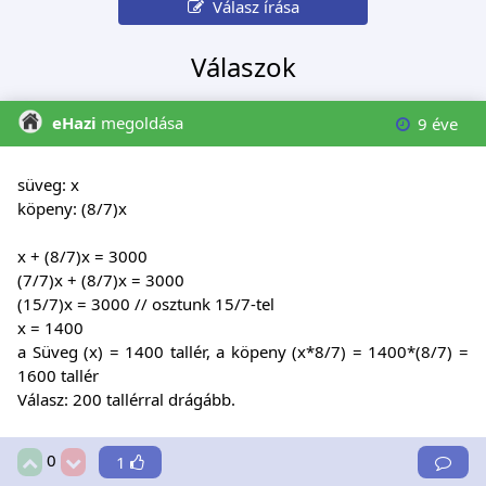
Válasz írása
Válaszok
eHazi
megoldása
9 éve
süveg: x
köpeny: (8/7)x
x + (8/7)x = 3000
(7/7)x + (8/7)x = 3000
(15/7)x = 3000 // osztunk 15/7-tel
x = 1400
a Süveg (x) = 1400 tallér, a köpeny (x*8/7) = 1400*(8/7) =
1600 tallér
Válasz: 200 tallérral drágább.
0
1