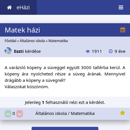
eHázi
Matek házi
Főoldal
»
Általános iskola
»
Matematika
Eszti
kérdése
1911
9 éve
A varázsló köpeny a süveggel együtt 3000 tallérba kerül. A
köpeny ára nyolcheted része a süveg árának. Mennyivel
drágább a köpeny a süvegnél?
Válaszokat köszönöm.
Jelenleg
1
felhasználó nézi ezt a kérdést.
Általános iskola / Matematika
0