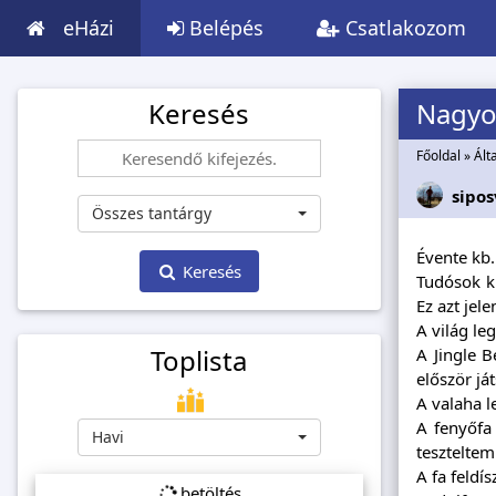
eHázi
Belépés
Csatlakozom
Keresés
Nagyon
Főoldal
»
Ált
sipos
Összes tantárgy
Évente kb.
Keresés
Tudósok k
Ez azt jel
A világ le
Toplista
A Jingle B
először já
A valaha l
A fenyőfa
Havi
teszteltem
A fa feldí
betöltés...