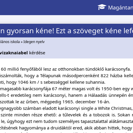
Magántan
 gyorsan kéne! Ezt a szöveget kéne lef
alános iskola
»
Idegen nyelv
vizaknaiabel
kérdése
 60 millió fenyőfából lesz az otthonokban tündöklő karácsonyfa.
iszámolták, hogy a Télapunak másodpercenként 822 házba kellen
enti, hogy 1046 km / s sebességgel kellene suhannia.
gmagasabb karácsonyfája 67 méter magas volt és 1950-ben egy wa
ells-t eredetileg nem karácsonyi, hanem a Hálaadás ünnepén éne
tszottak le az űrben, mégpedig 1965. december 16-án.
egnagyobb számban eladott karácsonyi single a White Christmas, a
 szinte minden része ehető: a tűlevelek és a tobozok is. Sokan
 le, úgyhogy ezt nem tudom személyes tapasztalattal alátámasztan
szítésének hagyománya a druidáktól ered, akik abban hittek, hogy