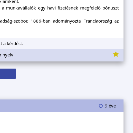
eklámként.
a munkavállalók egy havi fizetésnek megfelelő bónuszt
adság-szobor. 1886-ban adományozta Franciaország az
t a kérdést.
n nyelv
9 éve