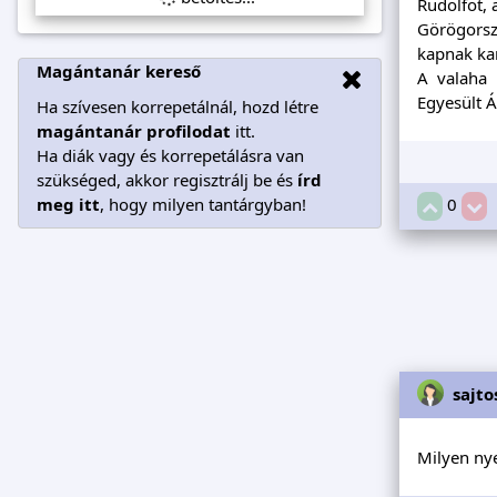
Rudolfot, 
Görögorsz
kapnak kar
Magántanár kereső
A valaha 
Egyesült 
Ha szívesen korrepetálnál, hozd létre
magántanár profilodat
itt.
Ha diák vagy és korrepetálásra van
szükséged, akkor regisztrálj be és
írd
0
meg itt
, hogy milyen tantárgyban!
sajtos
Milyen ny