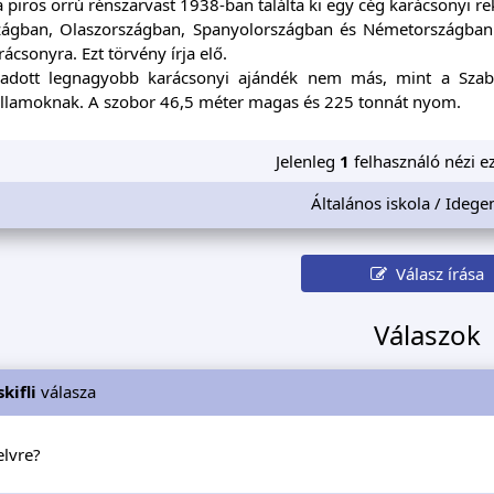
a piros orrú rénszarvast 1938-ban találta ki egy cég karácsonyi r
ágban, Olaszországban, Spanyolországban és Németországban 
ácsonyra. Ezt törvény írja elő.
adott legnagyobb karácsonyi ajándék nem más, mint a Szab
Államoknak. A szobor 46,5 méter magas és 225 tonnát nyom.
Jelenleg
1
felhasználó nézi ez
Általános iskola / Idege
Válasz írása
Válaszok
kifli
válasza
elvre?