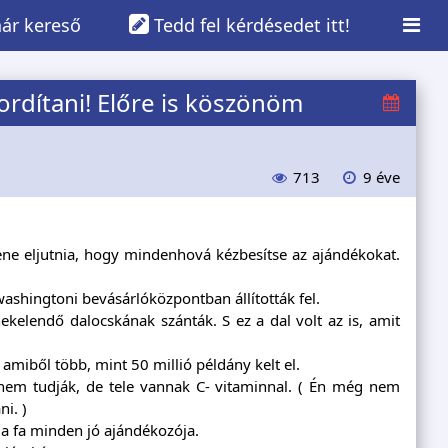
ár kereső
Tedd fel kérdésedet itt!
ordítani! Előre is köszönöm
713
9 éve
e eljutnia, hogy mindenhová kézbesítse az ajándékokat.
shingtoni bevásárlóközpontban állították fel.
kelendő dalocskának szánták. S ez a dal volt az is, amit
miből több, mint 50 millió példány kelt el.
 nem tudják, de tele vannak C- vitaminnal. ( Én még nem
i. )
 a fa minden jó ajándékozója.