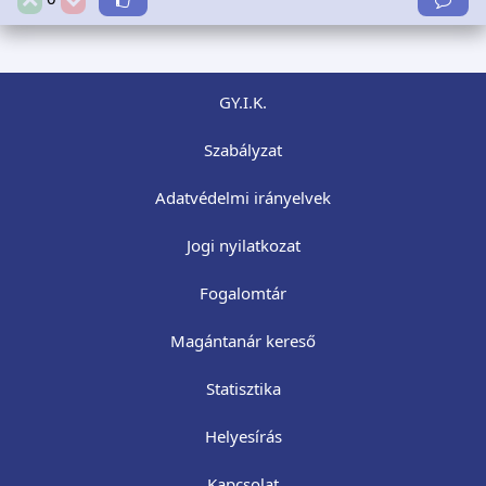
GY.I.K.
Szabályzat
Adatvédelmi irányelvek
Jogi nyilatkozat
Fogalomtár
Magántanár kereső
Statisztika
Helyesírás
Kapcsolat