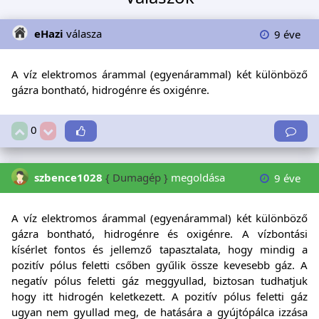
eHazi
válasza
9 éve
A víz elektromos árammal (egyenárammal) két különböző
gázra bontható, hidrogénre és oxigénre.
0
szbence1028
{ Dumagép }
megoldása
9 éve
A víz elektromos árammal (egyenárammal) két különböző
gázra bontható, hidrogénre és oxigénre. A vízbontási
kísérlet fontos és jellemző tapasztalata, hogy mindig a
pozitív pólus feletti csőben gyűlik össze kevesebb gáz. A
negatív pólus feletti gáz meggyullad, biztosan tudhatjuk
hogy itt hidrogén keletkezett. A pozitív pólus feletti gáz
ugyan nem gyullad meg, de hatására a gyújtópálca izzása