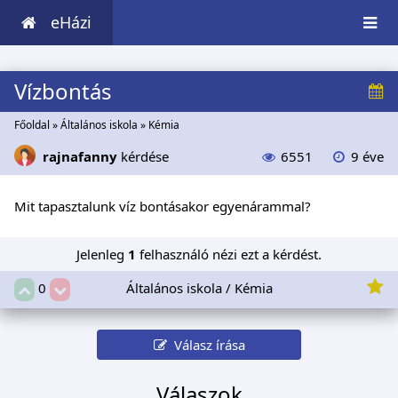
eHázi
Vízbontás
Főoldal
»
Általános iskola
»
Kémia
rajnafanny
kérdése
6551
9 éve
Mit tapasztalunk víz bontásakor egyenárammal?
Jelenleg
1
felhasználó nézi ezt a kérdést.
Általános iskola / Kémia
0
Válasz írása
Válaszok