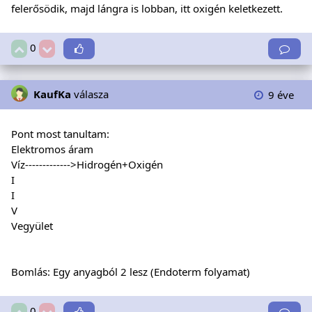
felerősödik, majd lángra is lobban, itt oxigén keletkezett.
0
KaufKa
válasza
9 éve
Pont most tanultam:
Elektromos áram
Víz------------->Hidrogén+Oxigén
I
I
V
Vegyület
Bomlás: Egy anyagból 2 lesz (Endoterm folyamat)
0