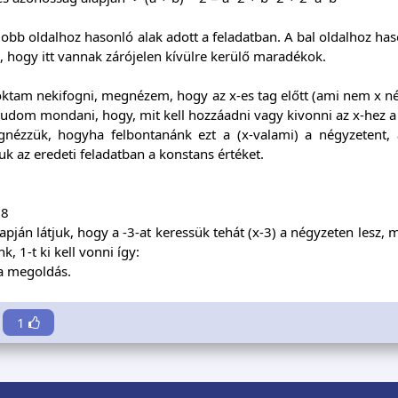
obb oldalhoz hasonló alak adott a feladatban. A bal oldalhoz haso
 hogy itt vannak zárójelen kívülre kerülő maradékok.
ktam nekifogni, megnézem, hogy az x-es tag előtt (ami nem x nég
udom mondani, hogy, mit kell hozzáadni vagy kivonni az x-hez a
nézzük, hogyha felbontanánk ezt a (x-valami) a négyzetent,
uk az eredeti feladatban a konstans értéket.
 8
lapján látjuk, hogy a -3-at keressük tehát (x-3) a négyzeten lesz
k, 1-t ki kell vonni így:
 a megoldás.
1