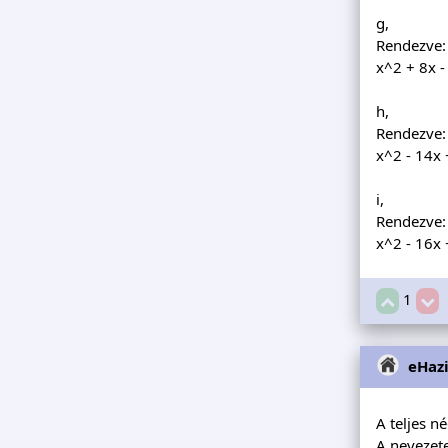
g,
Rendezve:
x^2 + 8x - 
h,
Rendezve:
x^2 - 14x +
i,
Rendezve:
x^2 - 16x 
1
eHaz
A teljes n
A nevezete