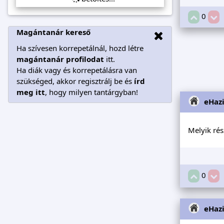
0
Magántanár kereső
Ha szívesen korrepetálnál, hozd létre
magántanár profilodat
itt.
Ha diák vagy és korrepetálásra van
szükséged, akkor regisztrálj be és
írd
meg itt
, hogy milyen tantárgyban!
eHaz
Melyik rés
0
eHaz