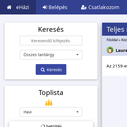
eHázi
Belépés
Csatlakozom
Keresés
Teljes
Főoldal
»
Köz
Laur
Összes tantárgy
Az 2159-es
Keresés
Toplista
Havi
betöltés...