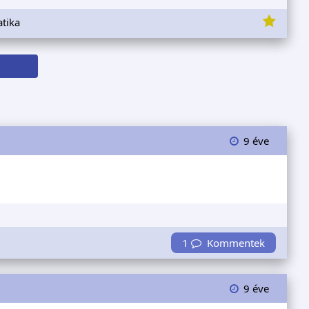
tika
9 éve
1
Kommentek
9 éve