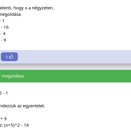
jelenti, hogy x a négyzeten.
 megoldása:
- 1
 - 16
- 4
 - 9
1
i
megoldása
2 - 1
endezzük az egyenletet.
 + 9
z: (x+5)^2 - 16