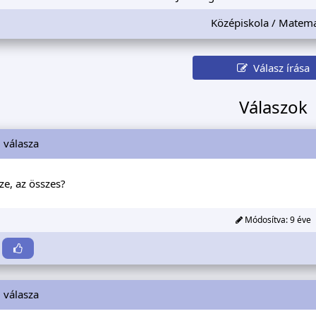
Középiskola / Matema
Válasz írása
Válaszok
i
válasza
ze, az összes?
Módosítva:
9 éve
i
válasza