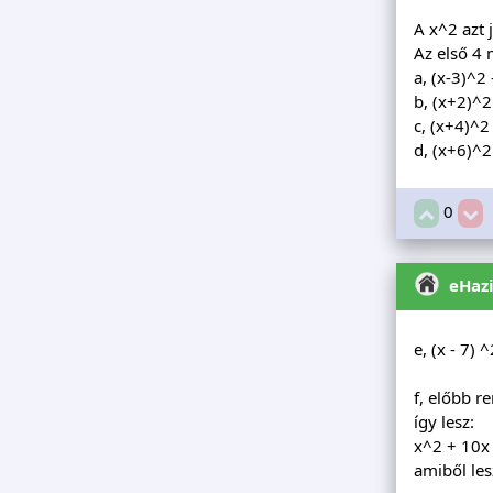
A x^2 azt 
Az első 4
a, (x-3)^2 
b, (x+2)^2
c, (x+4)^2 
d, (x+6)^2
0
eHaz
e, (x - 7) ^
f, előbb r
így lesz:
x^2 + 10x
amiből les