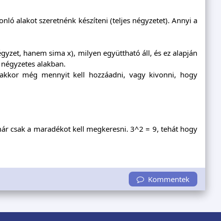
nló alakot szeretnénk készíteni (teljes négyzetet). Annyi a
yzet, hanem sima x), milyen együttható áll, és ez alapján
 négyzetes alakban.
 akkor még mennyit kell hozzáadni, vagy kivonni, hogy
, már csak a maradékot kell megkeresni. 3^2 = 9, tehát hogy
Kommentek