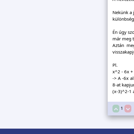
Nekünk a j
különbség,
Én úgy szo
már meg t
Aztán meg
visszakapj
Pl.
x^2 - 6x +
-> A -6x a
8-at kapjun
(x-3)^2-1
1