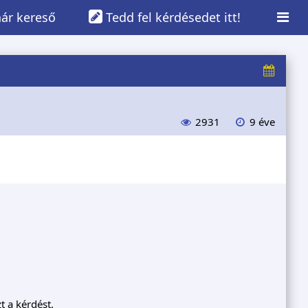
ár kereső
Tedd fel kérdésedet itt!
2931
9 éve
t a kérdést.