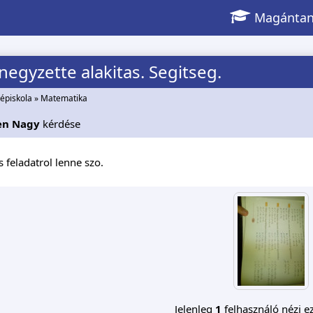
Magántan
 negyzette alakitas. Segitseg.
épiskola
»
Matematika
en Nagy
kérdése
 feladatrol lenne szo.
Jelenleg
1
felhasználó nézi ez