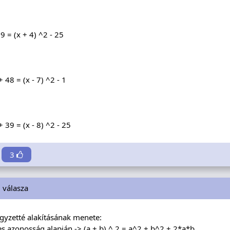
9 = (x + 4) ^2 - 25
 48 = (x - 7) ^2 - 1
+ 39 = (x - 8) ^2 - 25
3
i
válasza
égyzetté alakításának menete:
s azonosság alapján -> (a + b) ^ 2 = a^2 + b^2 + 2*a*b