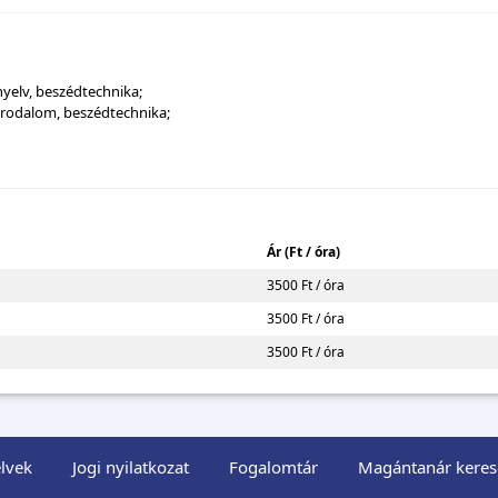
nyelv, beszédtechnika;
 irodalom, beszédtechnika;
Ár (Ft / óra)
3500 Ft / óra
3500 Ft / óra
3500 Ft / óra
lvek
Jogi nyilatkozat
Fogalomtár
Magántanár keres