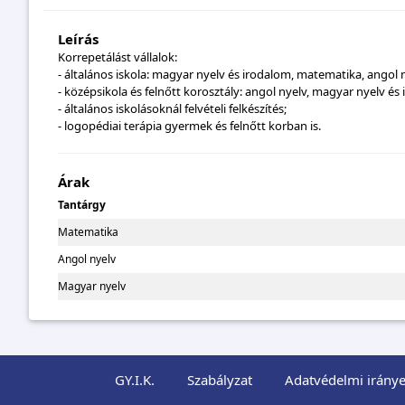
Leírás
Korrepetálást vállalok:
- általános iskola: magyar nyelv és irodalom, matematika, angol 
- középsikola és felnőtt korosztály: angol nyelv, magyar nyelv és
- általános iskolásoknál felvételi felkészítés;
- logopédiai terápia gyermek és felnőtt korban is.
Árak
Tantárgy
Matematika
Angol nyelv
Magyar nyelv
GY.I.K.
Szabályzat
Adatvédelmi iránye