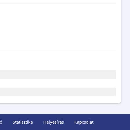
ő
Statisztika
Helyesírás
Kapcsolat