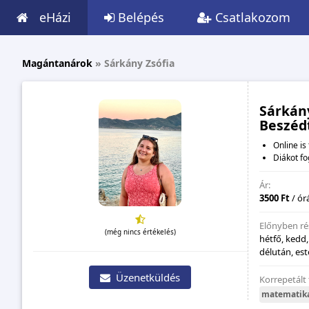
eHázi
Belépés
Csatlakozom
Magántanárok
»
Sárkány Zsófia
Sárkány
Beszéd
Online is 
Diákot f
Ár:
3500 Ft
/ ór
Előnyben ré
(még nincs értékelés)
hétfő, kedd
délután, est
Üzenetküldés
Korrepetált
matematik