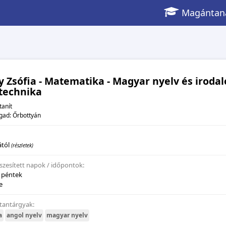
Magántaná
 Zsófia - Matematika - Magyar nyelv és irodal
technika
tanít
ogad: Őrbottyán
ától
(részletek)
szesített napok / időpontok:
, péntek
e
 tantárgyak:
a
angol nyelv
magyar nyelv