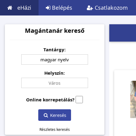
eHázi
Belépés
Csatlakozom
Magántanár kereső
Tantárgy:
Helyszín:
Online korrepetálás?
Keresés
Részletes keresés