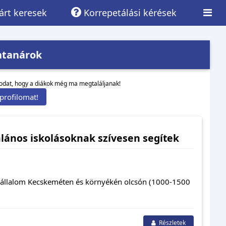
rt keresek
Korrepetálási kérések
ntanárok
lodat, hogy a diákok még ma megtaláljanak!
rofilomat!
alános iskolásoknak szívesen segítek
át vállalom Kecskeméten és környékén olcsón (1000-1500
Részletek