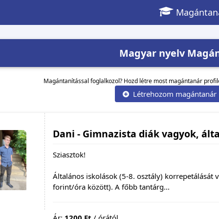
Magántaná
Magyar nyelv Magá
Magántanítással foglalkozol? Hozd létre most magántanár profi
Létrehozom magántanár p
Dani - Gimnazista diák vagyok, ált
Sziasztok!
Általános iskolások (5-8. osztály) korrepetálás
forint/óra között). A főbb tantárg...
Ár:
1200 Ft
/ órától