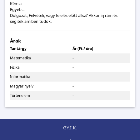
Kémia
Egyéb...
Dolgozat, Felvételi, vagy felelés előtt állsz? Akkor írj rám és
segítek amiben tudok.
Árak
Tantárgy
Ár (Ft / óra)
Matematika
-
Fizika
-
Informatika
-
Magyar nyelv
-
Történelem
-
GY.I.K.