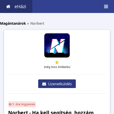
eHázi
Magántanárok
»
Norbert
(még nincs értékelés)
Üzenetküldés
1. óra ingyenes
Norbert - Ha kell segítség, hozzám