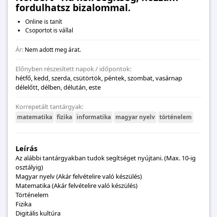
fordulhatsz bizalommal.
Online is tanít
Csoportot is vállal
Ár:
Nem adott meg árat.
Előnyben részesített napok / időpontok:
hétfő, kedd, szerda, csütörtök, péntek, szombat, vasárnap
délelőtt, délben, délután, este
Korrepetált tantárgyak:
matematika
fizika
informatika
magyar nyelv
történelem
Leírás
Az alábbi tantárgyakban tudok segítséget nyújtani. (Max. 10-ig
osztályig)
Magyar nyelv (Akár felvételire való készülés)
Matematika (Akár felvételire való készülés)
Történelem
Fizika
Digitális kultúra