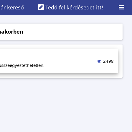
ár kereső
Tedd fel kérdésedet itt!
makörben
2498
összeegyeztethetetlen.