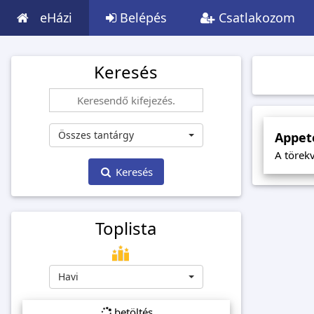
eHázi
Belépés
Csatlakozom
Keresés
Összes tantárgy
Appete
A törekv
Keresés
Toplista
Havi
betöltés...