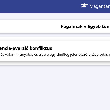
Magántan
Fogalmak
»
Egyéb
té
ncia-averzió konfliktus
és valami irányába, és a vele egyidejűleg jelentkező eltávolodás 