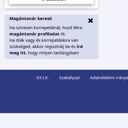
Magántanár kereső
Ha szívesen korrepetálnál, hozd létre
magántanár profilodat
itt.
Ha diák vagy és korrepetálásra van
szükséged, akkor regisztrálj be és
írd
meg itt
, hogy milyen tantárgyban!
GY.I.K.
Szabályzat
Adatvédelmi iránye