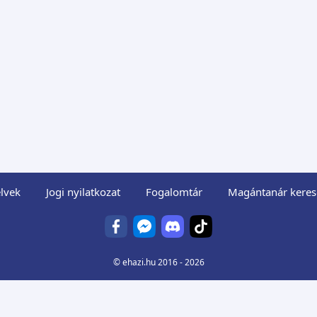
lvek
Jogi nyilatkozat
Fogalomtár
Magántanár keres
©
ehazi.hu
2016 - 2026