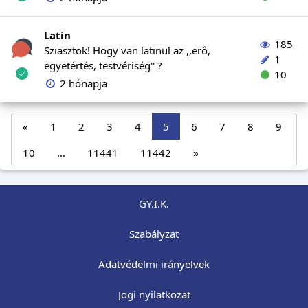
Latin
185
Sziasztok! Hogy van latinul az ,,erô,
1
egyetértés, testvériség'' ?
10
2 hónapja
«
1
2
3
4
5
6
7
8
9
10
...
11441
11442
»
GY.I.K.
Szabályzat
Adatvédelmi irányelvek
Jogi nyilatkozat