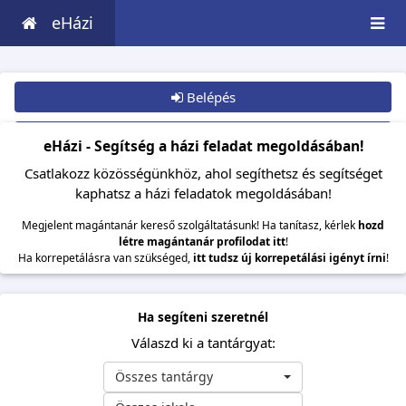
eHázi
Belépés
Csatlakozom
eHázi - Segítség a házi feladat megoldásában!
Csatlakozz közösségünkhöz, ahol segíthetsz és segítséget
kaphatsz a házi feladatok megoldásában!
Megjelent magántanár kereső szolgáltatásunk! Ha tanítasz, kérlek
hozd
létre magántanár profilodat itt
!
Ha korrepetálásra van szükséged,
itt tudsz új korrepetálási igényt írni
!
Ha segíteni szeretnél
Válaszd ki a tantárgyat:
Összes tantárgy