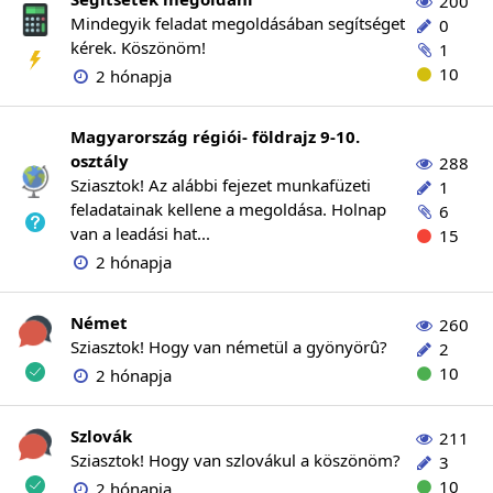
200
Mindegyik feladat megoldásában segítséget
0
kérek. Köszönöm!
1
10
2 hónapja
Magyarország régiói- földrajz 9-10.
osztály
288
Sziasztok! Az alábbi fejezet munkafüzeti
1
feladatainak kellene a megoldása. Holnap
6
van a leadási hat...
15
2 hónapja
Német
260
Sziasztok! Hogy van németül a gyönyörû?
2
10
2 hónapja
Szlovák
211
Sziasztok! Hogy van szlovákul a köszönöm?
3
10
2 hónapja