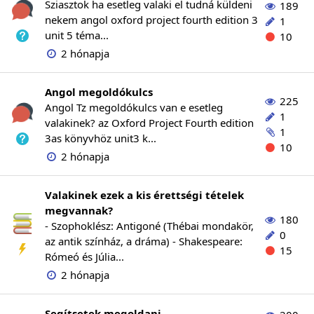
Sziasztok ha esetleg valaki el tudná küldeni
189
nekem angol oxford project fourth edition 3
1
unit 5 téma...
10
2 hónapja
Angol megoldókulcs
225
Angol Tz megoldókulcs van e esetleg
1
valakinek? az Oxford Project Fourth edition
1
3as könyvhöz unit3 k...
10
2 hónapja
Valakinek ezek a kis érettségi tételek
megvannak?
180
- Szophoklész: Antigoné (Thébai mondakör,
0
az antik színház, a dráma) - Shakespeare:
15
Rómeó és Júlia...
2 hónapja
Segítsetek megoldani