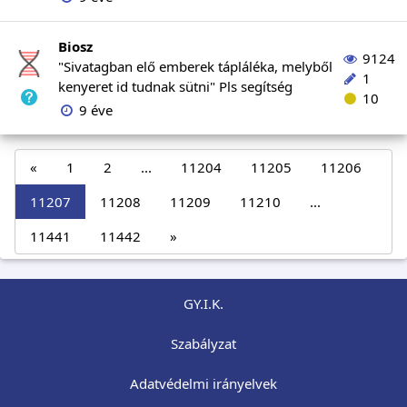
Biosz
9124
"Sivatagban elő emberek tápláléka, melyből
1
kenyeret id tudnak sütni" Pls segítség
10
9 éve
«
1
2
...
11204
11205
11206
11207
11208
11209
11210
...
11441
11442
»
GY.I.K.
Szabályzat
Adatvédelmi irányelvek