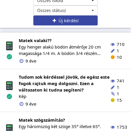
Összes iskola
Összes státusz
Új kérdés!
Matek valaki??
710
Egy henger alakú bödön átmérője 20 cm
1
magassága 1/4 m. A bödön 3/4 részén...
10
9 éve
Tudom sok kérdéssel jövök, de egész este
741
fogok rajtuk meg dolgozni. Ezen a
1
változaton ki tudna segíteni?
1
Kép
15
9 éve
Matek szögszámítás?
Egy háromszög két szöge 35° illetve 65°.
1753