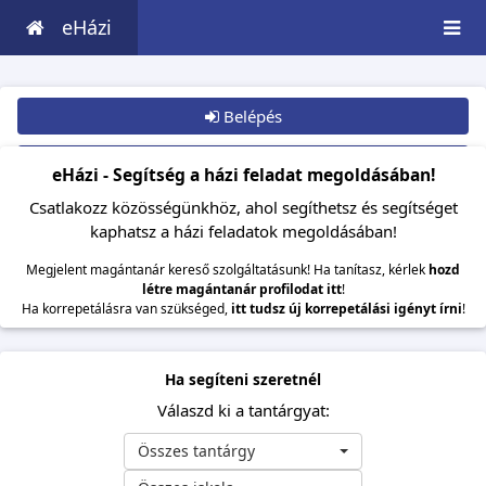
eHázi
Belépés
Csatlakozom
eHázi - Segítség a házi feladat megoldásában!
Csatlakozz közösségünkhöz, ahol segíthetsz és segítséget
kaphatsz a házi feladatok megoldásában!
Megjelent magántanár kereső szolgáltatásunk! Ha tanítasz, kérlek
hozd
létre magántanár profilodat itt
!
Ha korrepetálásra van szükséged,
itt tudsz új korrepetálási igényt írni
!
Ha segíteni szeretnél
Válaszd ki a tantárgyat:
Összes tantárgy