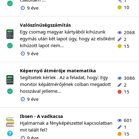
1
10
9 éve
Valószínűségszámítás
Egy csomag magyar kártyából kihúzunk
2068
egymás után két lapot úgy, hogy az elsőként
2
kihúzott lapot nem...
15
9 éve
Képernyő átmérője matematika
Segítsetek kérlek . Az a feladat, hogy: Egy
3086
monitor képátmérőjének colban megadott
2
hosszával jelleme...
15
9 éve
Ibsen - A vadkacsa
601
Hjalmarnak a fényképészettel kapcsolatban
1
mit talált fel?
15
9 éve