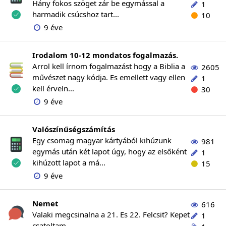
Hány fokos szöget zár be egymással a
1
harmadik csúcshoz tart...
10
9 éve
Irodalom 10-12 mondatos fogalmazás.
Arrol kell írnom fogalmazást hogy a Biblia a
2605
művészet nagy kódja. Es emellett vagy ellen
1
kell érveln...
30
9 éve
Valószínűségszámítás
Egy csomag magyar kártyából kihúzunk
981
egymás után két lapot úgy, hogy az elsőként
1
kihúzott lapot a má...
15
9 éve
Nemet
616
Valaki megcsinalna a 21. Es 22. Felcsit? Kepet
1
csatoltam ...