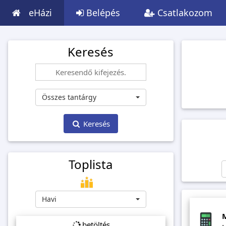
eHázi
Belépés
Csatlakozom
Keresés
Összes tantárgy
Keresés
Toplista
Havi
betöltés...