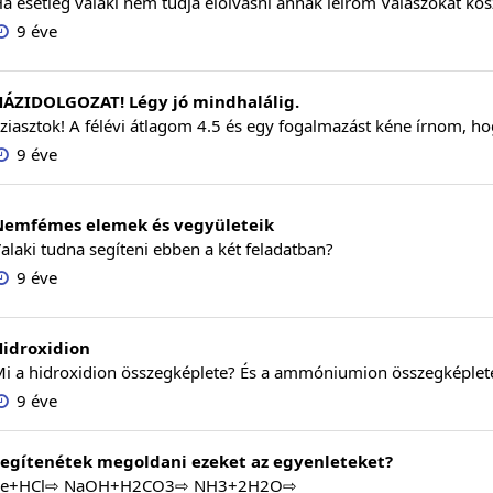
a esetleg valaki nem tudja elolvasni annak leírom Válaszokat k
9 éve
HÁZIDOLGOZAT! Légy jó mindhalálig.
ziasztok! A félévi átlagom 4.5 és egy fogalmazást kéne írnom, ho
9 éve
Nemfémes elemek és vegyületeik
alaki tudna segíteni ebben a két feladatban?
9 éve
Hidroxidion
i a hidroxidion összegképlete? És a ammóniumion összegképlet
9 éve
Segítenétek megoldani ezeket az egyenleteket?
Fe+HCl⇨ NaOH+H2CO3⇨ NH3+2H2O⇨