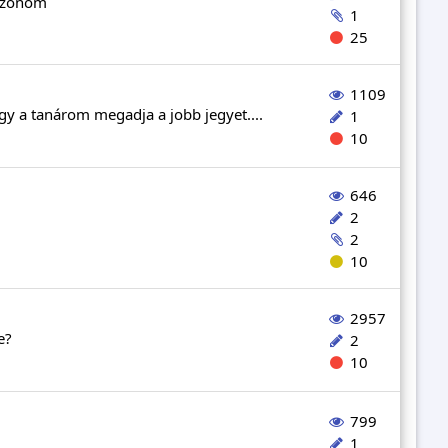
öszönöm
1
25
1109
gy a tanárom megadja a jobb jegyet....
1
10
646
2
2
10
2957
e?
2
10
799
1