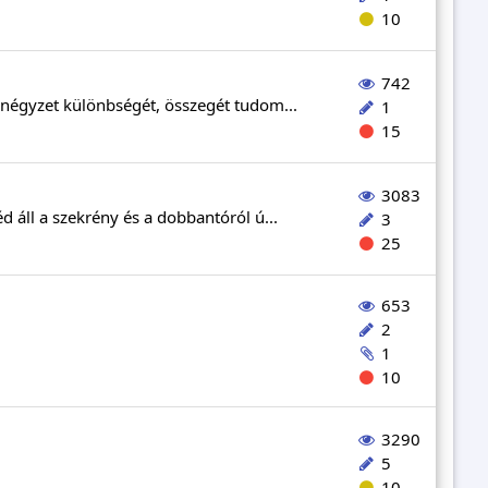
10
742
négyzet különbségét, összegét tudom...
1
15
3083
 áll a szekrény és a dobbantóról ú...
3
25
653
2
1
10
3290
5
10