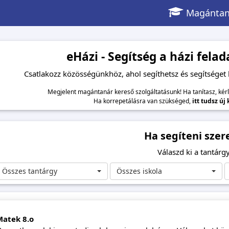
Magántan
eHázi - Segítség a házi fel
Csatlakozz közösségünkhöz, ahol segíthetsz és segítséget
Megjelent magántanár kereső szolgáltatásunk! Ha tanítasz, kér
Ha korrepetálásra van szükséged,
itt tudsz új
Ha segíteni szer
Válaszd ki a tantárgy
Összes tantárgy
Összes iskola
Matek 8.o