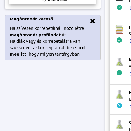
H
Magántanár kereső
Ha szívesen korrepetálnál, hozd létre
S
magántanár profilodat
itt.
Ha diák vagy és korrepetálásra van
szükséged, akkor regisztrálj be és
írd
meg itt
, hogy milyen tantárgyban!
V
M