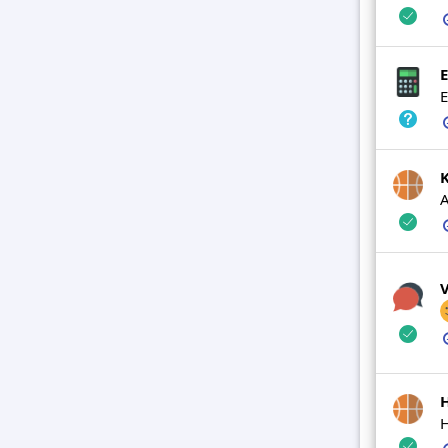
E
E
A
V
H