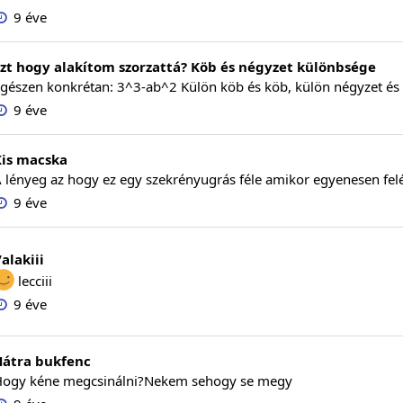
9 éve
zt hogy alakítom szorzattá? Köb és négyzet különbsége
gészen konkrétan: 3^3-ab^2 Külön köb és köb, külön négyzet és 
9 éve
Kis macska
 lényeg az hogy ez egy szekrényugrás féle amikor egyenesen feléd
9 éve
alakiii
lecciii
9 éve
Hátra bukfenc
ogy kéne megcsinálni?Nekem sehogy se megy