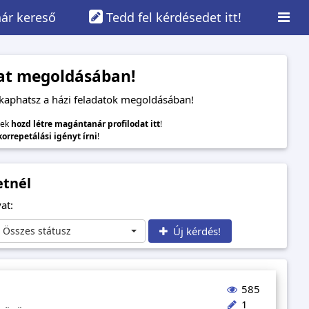
ár kereső
Tedd fel kérdésedet itt!
adat megoldásában!
 kaphatsz a házi feladatok megoldásában!
lek
hozd létre magántanár profilodat itt
!
 korrepetálási igényt írni
!
etnél
at:
Összes státusz
Új kérdés!
585
1