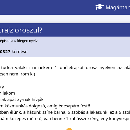
Magántan
rajz oroszul?
épiskola
»
Idegen nyelv
i0327
kérdése
, tudna valaki irni nekem 1 önéletrajzot orosz nyelven az al
esen nem irom ki)
xy
an lakom
nak apát xy-nak hívják
m közmunkás dolgozó, amíg édesapám festő
zban élünk, a házunk színe barna, 6 szobás a lakásunk, ez a 6 szo
obám közepes méretű, van benne 1 ruhásszekrény, egy könyvespol