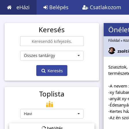
eHázi
Belépés
Csatlakozom
Keresés
Önélet
Főoldal
»
Köz
zsolt
Összes tantárgy
Sziasztok
Keresés
természet
-A nevem 
Toplista
-xy falub
-anyát xy-
-Édesanyá
-Kertes há
Havi
-Az én sz
betöltés...