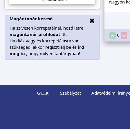
Nagyon kö
Magántanár kereső
Ha szívesen korrepetálnál, hozd létre
magántanár profilodat
itt.
0
Ha diák vagy és korrepetálásra van
szükséged, akkor regisztrálj be és
írd
meg itt
, hogy milyen tantárgyban!
GY.I.K.
Szabályzat
Adatvédelmi iránye