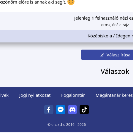
szönöm előre is annak aki segít.
Jelenleg
1
felhasználó nézi ez
orosz, önéletrajz
Középiskola / Idegen 
Válasz írása
Válaszok
lvek
Jogi nyilatkozat
Fogalomtár
Magántanár keres
©
ehazi.hu
2016 - 2026