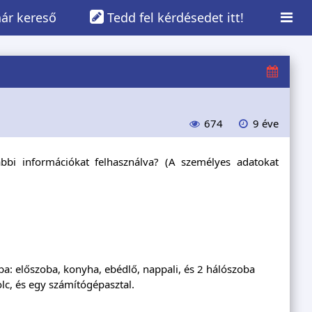
ár kereső
Tedd fel kérdésedet itt!
674
9 éve
ábbi információkat felhasználva? (A személyes adatokat
ba: előszoba, konyha, ebédlő, nappali, és 2 hálószoba
c, és egy számítógépasztal.