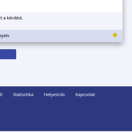
t a kérdést.
nyelv
ő
Statisztika
Helyesírás
Kapcsolat