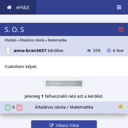
eHázi
S. O. S
Főoldal
»
Általános iskola
»
Matematika
anna-bran3657
kérdése
359
6 éve
Csatoltam képet.
Jelenleg
1
felhasználó nézi ezt a kérdést.
Általános iskola / Matematika
0
Válasz írása