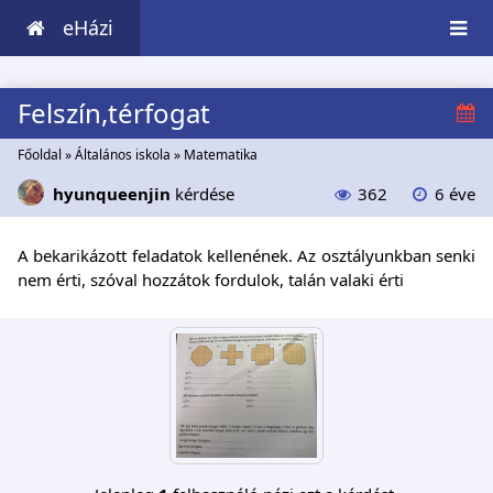
eHázi
Felszín,térfogat
Főoldal
»
Általános iskola
»
Matematika
hyunqueenjin
kérdése
362
6 éve
A bekarikázott feladatok kellenének. Az osztályunkban senki
nem érti, szóval hozzátok fordulok, talán valaki érti