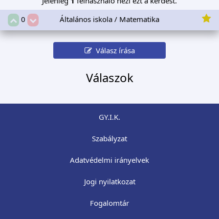
Jelenleg
1
felhasználó nézi ezt a kérdést.
Általános iskola / Matematika
0
Válasz írása
Válaszok
GY.I.K.
Szabályzat
Adatvédelmi irányelvek
Jogi nyilatkozat
Fogalomtár