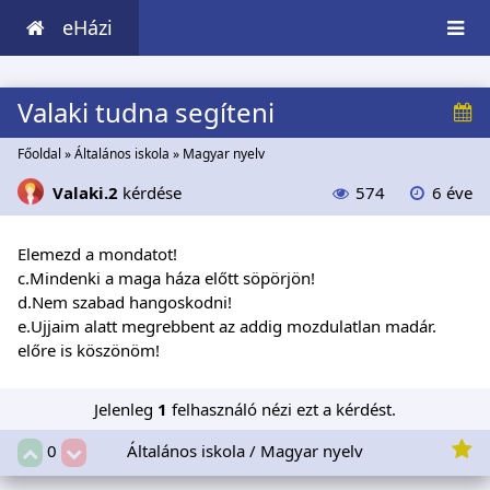
eHázi
Valaki tudna segíteni
Főoldal
»
Általános iskola
»
Magyar nyelv
Valaki.2
kérdése
574
6 éve
Elemezd a mondatot!
c.Mindenki a maga háza előtt söpörjön!
d.Nem szabad hangoskodni!
e.Ujjaim alatt megrebbent az addig mozdulatlan madár.
előre is köszönöm!
Jelenleg
1
felhasználó nézi ezt a kérdést.
Általános iskola / Magyar nyelv
0