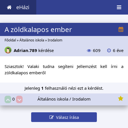
eHázi
A zöldkalapos ember
Főoldal
»
Általános iskola
»
Irodalom
Adrian.789
kérdése
609
6 éve
Sziasztok! Valaki tudna segíteni Jellemzést kell írni a
zöldkalapos emberől
Jelenleg
1
felhasználó nézi ezt a kérdést.
Általános iskola / Irodalom
0
Válasz írása