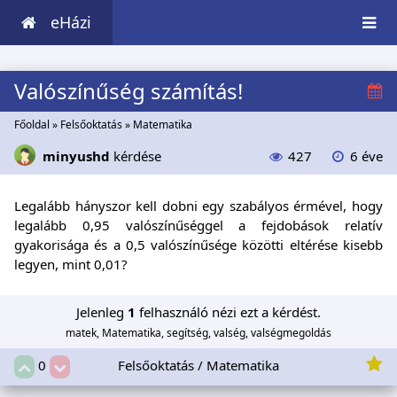
eHázi
Valószínűség számítás!
Főoldal
»
Felsőoktatás
»
Matematika
minyushd
kérdése
427
6 éve
Legalább hányszor kell dobni egy szabályos érmével, hogy
legalább 0,95 valószínűséggel a fejdobások relatív
gyakorisága és a 0,5 valószínűsége közötti eltérése kisebb
legyen, mint 0,01?
Jelenleg
1
felhasználó nézi ezt a kérdést.
matek, Matematika, segítség, valség, valségmegoldás
Felsőoktatás / Matematika
0