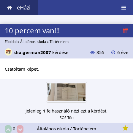
eHázi
10 percem van!!!
Főoldal
»
Általános iskola
»
Történelem
dia.german2007
kérdése
355
6 éve
Csatoltam képet.
Jelenleg
1
felhasználó nézi ezt a kérdést.
SOS Töri
Általános iskola / Történelem
0