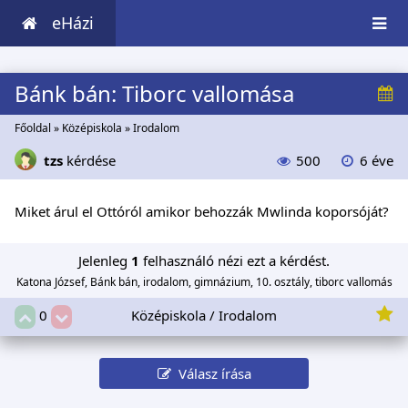
eHázi
Bánk bán: Tiborc vallomása
Főoldal
»
Középiskola
»
Irodalom
tzs
kérdése
500
6 éve
Miket árul el Ottóról amikor behozzák Mwlinda koporsóját?
Jelenleg
1
felhasználó nézi ezt a kérdést.
Katona József, Bánk bán, irodalom, gimnázium, 10. osztály, tiborc vallomás
Középiskola / Irodalom
0
Válasz írása