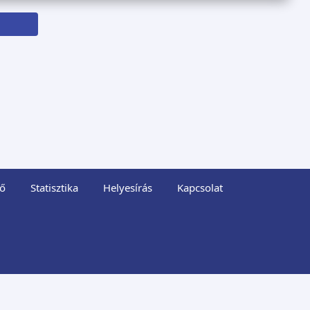
ő
Statisztika
Helyesírás
Kapcsolat