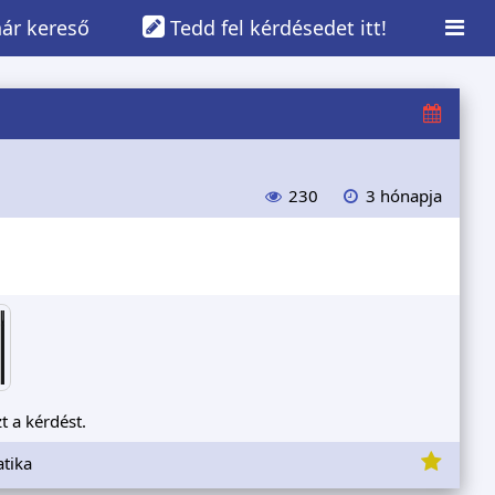
ár kereső
Tedd fel kérdésedet itt!
230
3 hónapja
t a kérdést.
tika