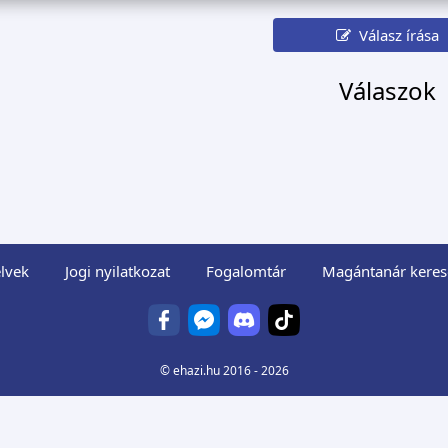
Válasz írása
Válaszok
lvek
Jogi nyilatkozat
Fogalomtár
Magántanár keres
©
ehazi.hu
2016 - 2026