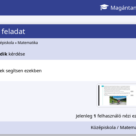
Magántan
feladat
épiskola
»
Matematika
dik
kérdése
lek segítsen ezekben
Jelenleg
1
felhasználó nézi ez
Középiskola / Matema