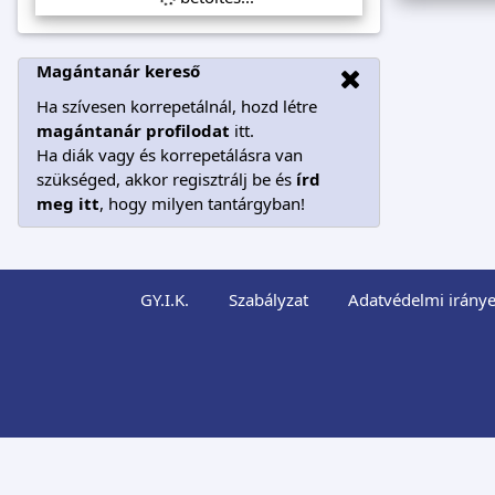
Magántanár kereső
Ha szívesen korrepetálnál, hozd létre
magántanár profilodat
itt.
Ha diák vagy és korrepetálásra van
szükséged, akkor regisztrálj be és
írd
meg itt
, hogy milyen tantárgyban!
GY.I.K.
Szabályzat
Adatvédelmi iránye