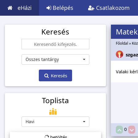
eHázi
Belépés
Csatlakozom
Keresés
Matek 
Főoldal
»
Köz
szgaz
Összes tantárgy
Valaki kér
Keresés
Toplista
Havi
0
betöltés...