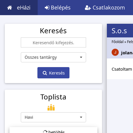
eHázi
Belépés
Csatlakozom
Keresés
S.o.s
Főoldal
»
Fel
jola
Összes tantárgy
Csatoltam 
Keresés
Toplista
Havi
betöltés...