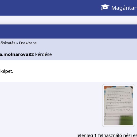
Magántan
sőoktatás
»
Ének/zene
na.molnarova82
kérdése
képet.
Jelenleg
1
felhasználó nézi ez