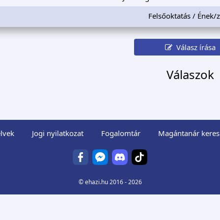
Felsőoktatás / Ének/
Válasz írása
Válaszok
lvek
Jogi nyilatkozat
Fogalomtár
Magántanár keres
©
ehazi.hu
2016 - 2026