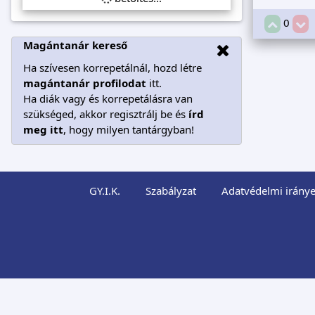
0
Magántanár kereső
Ha szívesen korrepetálnál, hozd létre
magántanár profilodat
itt.
Ha diák vagy és korrepetálásra van
szükséged, akkor regisztrálj be és
írd
meg itt
, hogy milyen tantárgyban!
GY.I.K.
Szabályzat
Adatvédelmi iránye