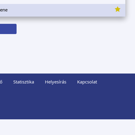
zene
ő
Statisztika
Helyesírás
Kapcsolat