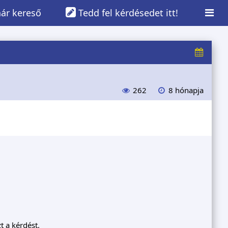
ár kereső
Tedd fel kérdésedet itt!
262
8 hónapja
t a kérdést.