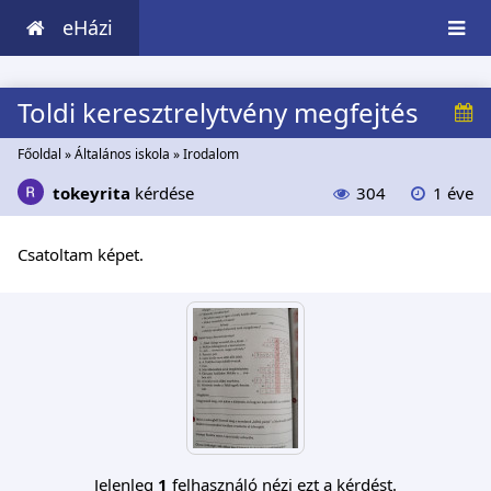
eHázi
Toldi keresztrelytvény megfejtés
Főoldal
»
Általános iskola
»
Irodalom
tokeyrita
kérdése
304
1 éve
Csatoltam képet.
Jelenleg
1
felhasználó nézi ezt a kérdést.