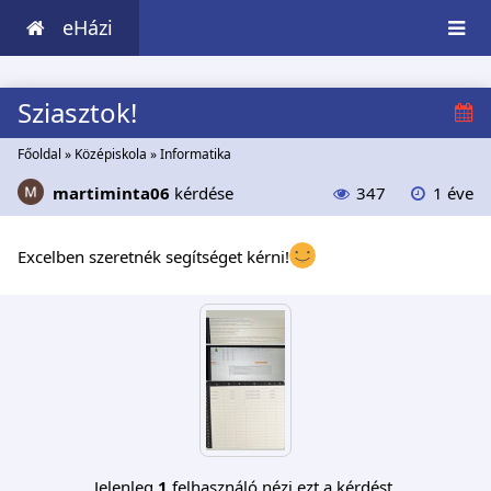
eHázi
Sziasztok!
Főoldal
»
Középiskola
»
Informatika
martiminta06
kérdése
347
1 éve
Excelben szeretnék segítséget kérni!
Jelenleg
1
felhasználó nézi ezt a kérdést.