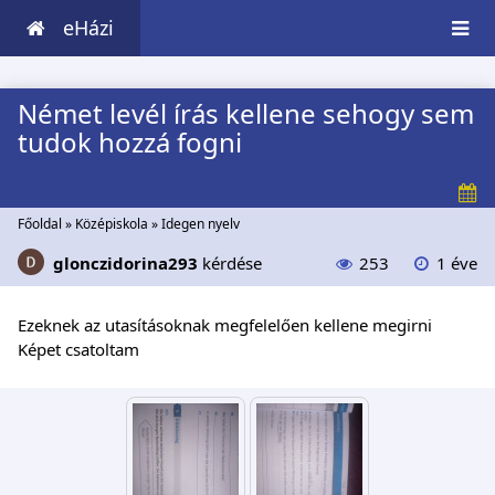
eHázi
Német levél írás kellene sehogy sem
tudok hozzá fogni
Főoldal
»
Középiskola
»
Idegen nyelv
glonczidorina293
kérdése
253
1 éve
Ezeknek az utasításoknak megfelelően kellene megirni
Képet csatoltam