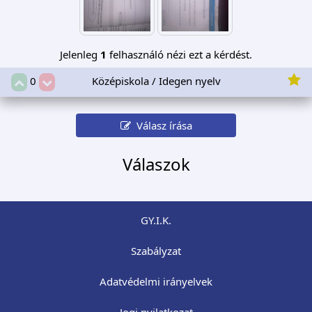
Jelenleg
1
felhasználó nézi ezt a kérdést.
Középiskola / Idegen nyelv
0
Válasz írása
Válaszok
GY.I.K.
Szabályzat
Adatvédelmi irányelvek
Jogi nyilatkozat