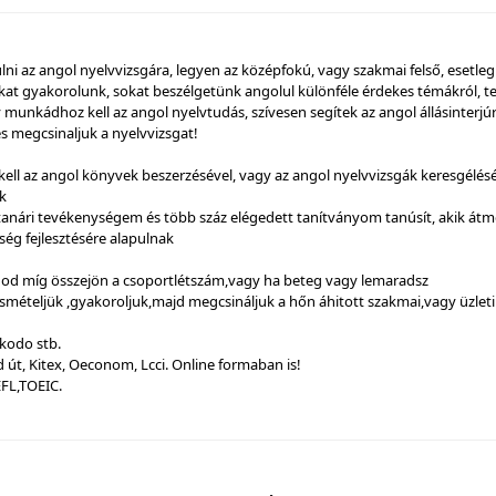
ni az angol nyelvvizsgára, legyen az középfokú, vagy szakmai felső, esetleg
t gyakorolunk, sokat beszélgetünk angolul különféle érdekes témákról, tesz
 munkádhoz kell az angol nyelvtudás, szívesen segítek az angol állásinterjú
s megcsinaljuk a nyelvvizsgat!
ell az angol könyvek beszerzésével, vagy az angol nyelvvizsgák keresgélésé
ak
tanári tevékenységem és több száz elégedett tanítványom tanúsít, akik átm
g fejlesztésére alapulnak
rnod míg összejön a csoportlétszám,vagy ha beteg vagy lemaradsz
mételjük ,gyakoroljuk,majd megcsináljuk a hőn áhitott szakmai,vagy üzleti
lkodo stb.
d út, Kitex, Oeconom, Lcci. Online formaban is!
FL,TOEIC.