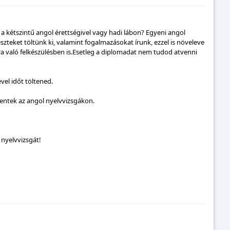
 a kétszintű angol érettségivel vagy hadi lábon? Egyeni angol
teket töltünk ki, valamint fogalmazásokat írunk, ezzel is növeleve
ra való felkészülésben is.Esetleg a diplomadat nem tudod atvenni
vel időt töltened.
entek az angol nyelvvizsgákon.
 nyelvvizsgát!