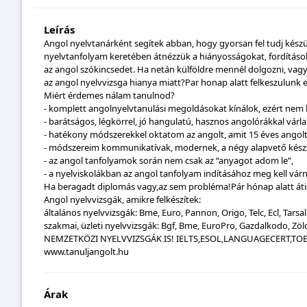
Leírás
Angol nyelvtanárként segítek abban, hogy gyorsan fel tudj készül
nyelvtanfolyam keretében átnézzük a hiányosságokat, fordításoka
az angol szókincsedet. Ha netán külföldre mennél dolgozni, vagy
az angol nyelvvizsga hianya miatt?Par honap alatt felkeszulunk e
Miért érdemes nálam tanulnod?
- komplett angolnyelvtanulási megoldásokat kínálok, ezért nem k
- barátságos, légkörrel, jó hangulatú, hasznos angolórákkal várl
- hatékony módszerekkel oktatom az angolt, amit 15 éves angol
- módszereim kommunikatívak, modernek, a négy alapvető készsé
- az angol tanfolyamok során nem csak az “anyagot adom le”,
- a nyelviskolákban az angol tanfolyam indításához meg kell vá
Ha beragadt diplomás vagy,az sem probléma!Pár hónap alatt átis
Angol nyelvvizsgák, amikre felkészítek:
általános nyelvvizsgák: Bme, Euro, Pannon, Origo, Telc, Ecl, Tarsa
szakmai, üzleti nyelvvizsgák: Bgf, Bme, EuroPro, Gazdalkodo, Zöl
NEMZETKÖZI NYELVVIZSGÁK IS! IELTS,ESOL,LANGUAGECERT,TOE
www.tanuljangolt.hu
Árak