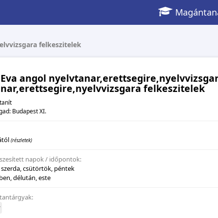
Magántaná
elvvizsgara felkeszitelek
 Eva angol nyelvtanar,erettsegire,nyelvvizsgar
nar,erettsegire,nyelvvizsgara felkeszitelek
tanít
gad: Budapest XI.
ától
(részletek)
szesített napok / időpontok:
 szerda, csütörtök, péntek
lben, délután, este
 tantárgyak:
v