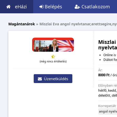
eHázi
Belépés
Csatlakozom
Magántanárok
»
Miszlai Eva angol nyelvtanar,erettsegire,ny
Miszlai
nyelvta
Online is 
Diákot fo
(még nincs értékelés)
Ár:
8000 Ft
/ ór
Üzenetküldés
Előnyben ré
hétfő, kedd,
délelőtt, dé
Korrepetált
angol nyel