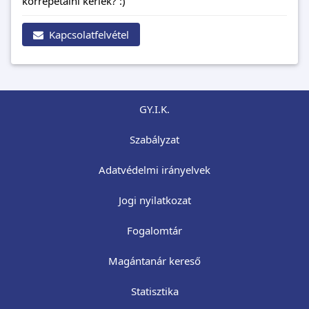
korrepetálni kérlek? :)
Kapcsolatfelvétel
GY.I.K.
Szabályzat
Adatvédelmi irányelvek
Jogi nyilatkozat
Fogalomtár
Magántanár kereső
Statisztika